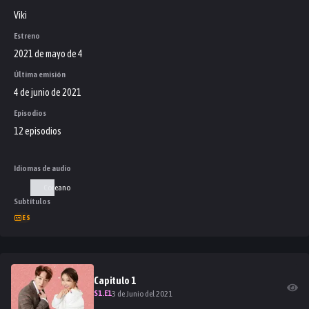
Viki
Estreno
2021 de mayo de 4
Última emisión
4 de junio de 2021
Episodios
12 episodios
Idiomas de audio
Coreano
Subtítulos
ES
Capitulo
1
S
1
.E
1
3 de Junio del 2021