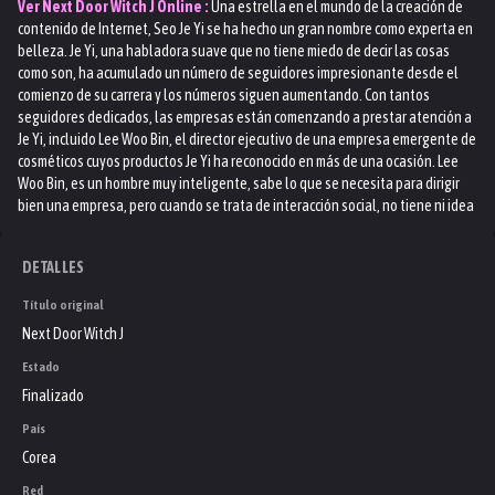
Ver
Next Door Witch J
Online :
Una estrella en el mundo de la creación de
contenido de Internet, Seo Je Yi se ha hecho un gran nombre como experta en
belleza. Je Yi, una habladora suave que no tiene miedo de decir las cosas
como son, ha acumulado un número de seguidores impresionante desde el
comienzo de su carrera y los números siguen aumentando. Con tantos
seguidores dedicados, las empresas están comenzando a prestar atención a
Je Yi, incluido Lee Woo Bin, el director ejecutivo de una empresa emergente de
cosméticos cuyos productos Je Yi ha reconocido en más de una ocasión. Lee
Woo Bin, es un hombre muy inteligente, sabe lo que se necesita para dirigir
bien una empresa, pero cuando se trata de interacción social, no tiene ni idea
de lo que está haciendo. Animado por las críticas entusiastas de Je Yi sobre
sus productos, Woo Bin ha intentado, en más de una ocasión, conocer mejor a
DETALLES
la estrella en ascenso, pero cada intento que ha hecho hasta ahora ha
fracasado estrepitosamente. Mientras tanto, Lee Tae Kyung, el director de
Título original
MCN, una empresa especializada en la gestión de creadores de contenido, se
Next Door Witch J
ha interesado repentinamente en Je Yi y está decidido a conquistarla. Con
tantos caminos que ahora se abren ante ella, Je Yi debe decidir qué camino la
Estado
llevará tanto al éxito como a la felicidad. Pero, ¿qué camino debería elegir
Finalizado
cuando su cabeza le dice que vaya por un camino y su corazón le dice que vaya
por otro?
País
Corea
Red