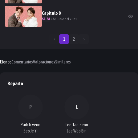
Capitulo
8
S
1
.E
8
3 de Junio del 2021
‹
1
2
›
Elenco
Comentarios
Valoraciones
Similares
Reparto
P
L
Park Ji-yeon
Lee Tae-seon
Seo Je Yi
Lee Woo Bin