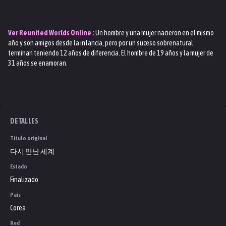
Ver
Reunited Worlds
Online :
Un hombre y una mujer nacieron en el mismo
año y son amigos desde la infancia, pero por un suceso sobrenatural
terminan teniendo 12 años de diferencia. El hombre de 19 años y la mujer de
31 años se enamoran.
DETALLES
Título original
다시 만난 세계
Estado
Finalizado
País
Corea
Red