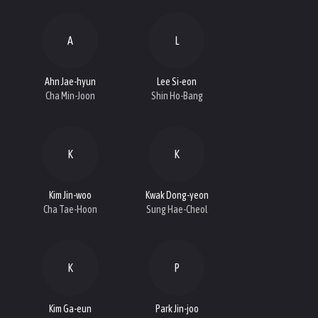
A
L
Ahn Jae-hyun
Lee Si-eon
Cha Min-Joon
Shin Ho-Bang
K
K
Kim Jin-woo
Kwak Dong-yeon
Cha Tae-Hoon
Sung Hae-Cheol
K
P
Kim Ga-eun
Park Jin-joo