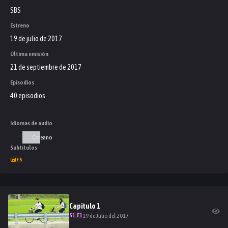
SBS
Estreno
19 de julio de 2017
Última emisión
21 de septiembre de 2017
Episodios
40 episodios
Idiomas de audio
Coreano
Subtítulos
ES
Capitulo
1
S
1
.E
1
19 de Julio del 2017