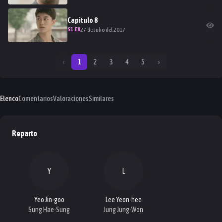
Capitulo
8
S
1
.E
8
27 de Julio del 2017
‹
1
2
3
4
5
›
Elenco
Comentarios
Valoraciones
Similares
Reparto
Y
L
Yeo Jin-goo
Lee Yeon-hee
Sung Hae-Sung
Jung Jung-Won