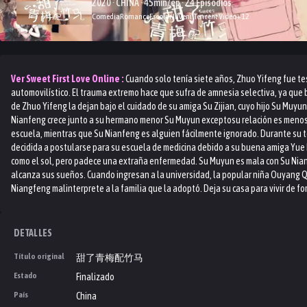
2020 · CHINA · 45min/ep · 24 Episodios
Comedia
Romance
Escolar
Juvenil
Tencent Video
+
12
Ver
Sweet First Love
Online :
Cuando solo tenía siete años, Zhuo Yifeng fue te
automovilístico. El trauma extremo hace que sufra de amnesia selectiva, ya qu
de Zhuo Yifeng la dejan bajo el cuidado de su amiga Su Zijian, cuyo hijo Su Muy
Nianfeng crece junto a su hermano menor Su Muyun exceptosu relación es menos
escuela, mientras que Su Nianfeng es alguien fácilmente ignorado. Durante su te
decidida a postularse para su escuela de medicina debido a su buena amiga Yue D
como el sol, pero padece una extraña enfermedad. Su Muyun es mala con Su Nianf
alcanza sus sueños. Cuando ingresan a la universidad, la popular niña Ouyang
Niangfeng malinterprete a la familia que la adoptó. Deja su casa para vivir de 
DETALLES
Título original
甜了青梅配竹马
Estado
Finalizado
País
China