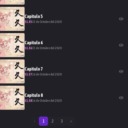
Capitulo
5
S
1
.E
5
15 de Octubre del 2020
Capitulo
6
S
1
.E
6
15 de Octubre del 2020
Capitulo
7
S
1
.E
7
16 de Octubre del 2020
Capitulo
8
S
1
.E
8
16 de Octubre del 2020
‹
1
2
3
›