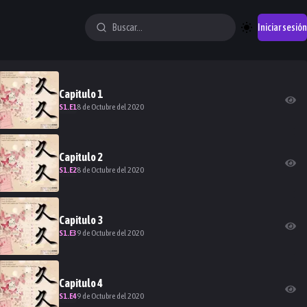
Iniciar sesión
Capitulo
1
S
1
.E
1
8 de Octubre del 2020
Capitulo
2
S
1
.E
2
8 de Octubre del 2020
Capitulo
3
S
1
.E
3
9 de Octubre del 2020
Capitulo
4
S
1
.E
4
9 de Octubre del 2020