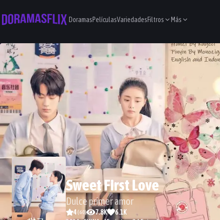
Doramas
Películas
Variedades
Filtros
Más
Sweet First Love
Dulce primer amor
4
7.8K
6.1K
(
60
)