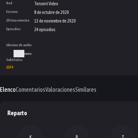
Red
Tencent Video
Estreno
8 de octubre de 2020
Última emisión
13 de noviembre de 2020
Episodios
24 episodios
Idiomas de audio
Coreano
Subtítulos
ES
Elenco
Comentarios
Valoraciones
Similares
Reparto
K
R
Z