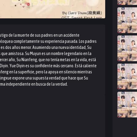
stigo de la muerte de sus padres en un accidente
e bloquea completamente su experiencia pasada. Los padres
un es dos años menor. Asumiendo una nueva identidad, Su
 que amistosa. Su Muyun es un nombre legendario en la
rcer año, Su Nianfeng, que no tenía metas en la vida, está
iyin. Yue Diyin es su confidente más cercano. Está caliente
eng en la superficie, pero la apoya en silencio mientras
 Qingxue expone una supuesta verdad que hace que Su
forma independiente en busca de la verdad.