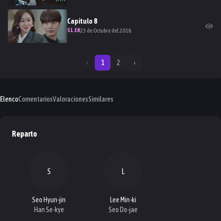
Capitulo
8
S
1
.E
8
23 de Octubre del 2018
‹
1
2
›
Elenco
Comentarios
Valoraciones
Similares
Reparto
S
L
Seo Hyun-jin
Lee Min-ki
Han Se-kye
Seo Do-jae