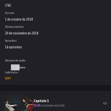
JTBC
Estreno
1 de octubre de 2018
Última emisión
20 de noviembre de 2018
Episodios
16 episodios
Idiomas de audio
Coreano
Subtítulos
ES
Capitulo
1
S
1
.E
1
1 de Octubre del 2018