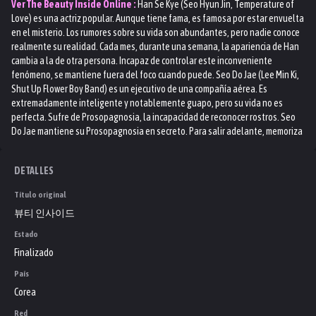
Ver
The Beauty Inside
Online :
Han Se Kye (Seo Hyun Jin, Temperature of
Love) es una actriz popular. Aunque tiene fama, es famosa por estar envuelta
en el misterio. Los rumores sobre su vida son abundantes, pero nadie conoce
realmente su realidad. Cada mes, durante una semana, la apariencia de Han
cambia a la de otra persona. Incapaz de controlar este inconveniente
fenómeno, se mantiene fuera del foco cuando puede. Seo Do Jae (Lee Min Ki,
Shut Up Flower Boy Band) es un ejecutivo de una compañía aérea. Es
extremadamente inteligente y notablemente guapo, pero su vida no es
perfecta. Sufre de Prosopagnosia, la incapacidad de reconocer rostros. Seo
Do Jae mantiene su Prosopagnosia en secreto. Para salir adelante, memoriza
los gestos y las personalidades de las personas. Ryu Eun Ho (Ahn Jae Hyun,
Reunited Worlds) es el amigo cercano de Han Se Kye. Un posible sacerdote,
DETALLES
hace que los demás se sientan cómodos y confía en el secreto de Han Se Kye.
Kang Sa Ra (Lee Da Hee, I Hear Your Voice) es la hermana de Seo Do Jae del
Título original
segundo matrimonio de sus padres. Al igual que Seo Do Jae, ella es
뷰티 인사이드
inteligente y hermosa. Pero ella quiere eclipsar a Seo Do Jae y ser la mejor.
Cuando Seo Do Jae se familiariza con Han Se Kye, nota algo extraño: puede
Estado
reconocer su rostro. El problema es que la cara de Han Se Kye cambia
Finalizado
constantemente. Cuando los sentimientos comienzan a desarrollarse,
¿podrán deshacerse de sus secretos y concentrarse en la belleza interior de
País
cada uno de ellos? Beauty Inside es una nueva versión de la película de
Corea
2015, "The Beauty Inside". Está dirigido por Song Hyun Wook (Revolutionary
Red
Love) y escrito por Im Meari.