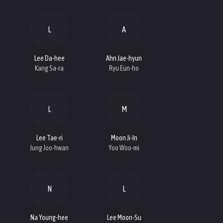
L
A
Lee Da-hee
Ahn Jae-hyun
Kang Sa-ra
Ryu Eun-ho
L
M
Lee Tae-ri
Moon Ji-In
Jung Joo-hwan
Yoo Woo-mi
N
L
Na Young-hee
Lee Moon-Su