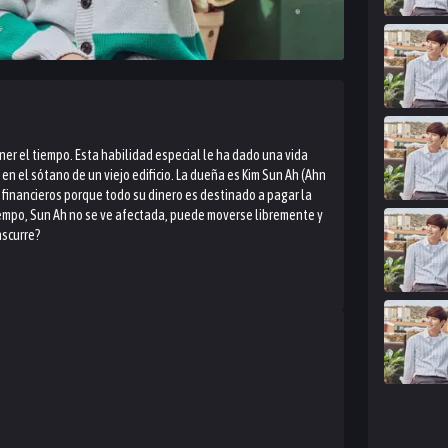
r el tiempo. Esta habilidad especial le ha dado una vida
en el sótano de un viejo edificio. La dueña es Kim Sun Ah (Ahn
as financieros porque todo su dinero es destinado a pagar la
iempo, Sun Ah no se ve afectada, puede moverse libremente y
nscurre?