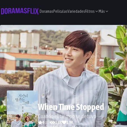
Doramas
Películas
Variedades
Filtros
Más
When Time Stopped
Cuando el tiempo se detuvo
4
1.8K
1.9K
(
23
)