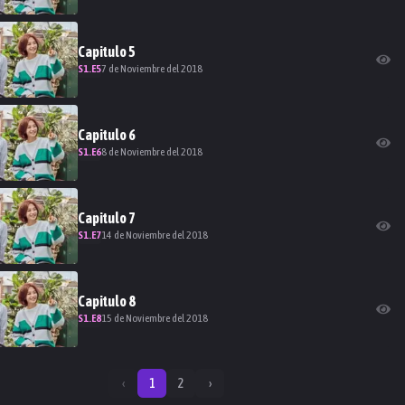
Capitulo
5
S
1
.E
5
7 de Noviembre del 2018
Capitulo
6
S
1
.E
6
8 de Noviembre del 2018
Capitulo
7
S
1
.E
7
14 de Noviembre del 2018
Capitulo
8
S
1
.E
8
15 de Noviembre del 2018
‹
1
2
›