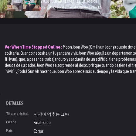
2018 · COREA · 1h/ep · 12 Episodios
Drama
Romance
Fantasía
Fantasia
KBS W
+
12
Ver
When Time Stopped
Online :
Moon Joon Woo (Kim Hyun Joong) puede detene
solitaria. Cuando necesita un lugar para vivir, Joon Woo alquila un departamento 
Ji Hyun), que, a pesar de trabajar duro y ser dueña de un edificio, tiene problem
deuda de su padre. Joon Woo se sorprende al descubrir que cuando detiene el t
"vivir". ¿Podrá Sun Ah hacer que Joon Woo aprecie más el tiempo y la vida que tra
DETALLES
Título original
시간이 멈추는 그 때
Estado
Finalizado
País
Corea