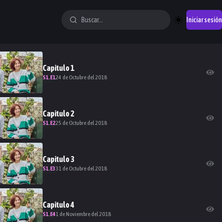
Iniciar sesión
Capitulo
1
S
1
.E
1
24 de Octubre del 2018
Capitulo
2
S
1
.E
2
25 de Octubre del 2018
Capitulo
3
S
1
.E
3
31 de Octubre del 2018
Capitulo
4
S
1
.E
4
1 de Noviembre del 2018