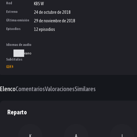
Red
KBS W
Estreno
24 de octubre de 2018
Última emisión
29 de noviembre de 2018
Episodios
12 episodios
Idiomas de audio
Coreano
Subtítulos
ES
Elenco
Comentarios
Valoraciones
Similares
Reparto
K
A
I