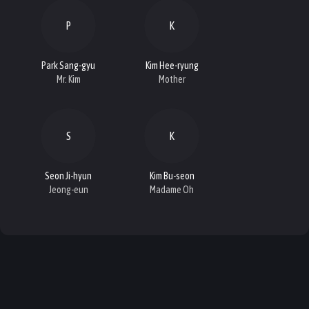
P
K
Park Sang-gyu
Kim Hee-ryung
Mr. Kim
Mother
S
K
Seon Ji-hyun
Kim Bu-seon
Jeong-eun
Madame Oh