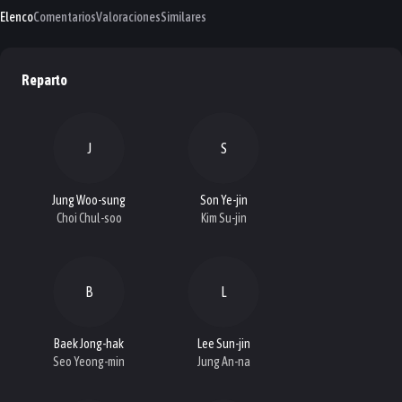
Elenco
Comentarios
Valoraciones
Similares
Reparto
J
S
Jung Woo-sung
Son Ye-jin
Choi Chul-soo
Kim Su-jin
B
L
Baek Jong-hak
Lee Sun-jin
Seo Yeong-min
Jung An-na