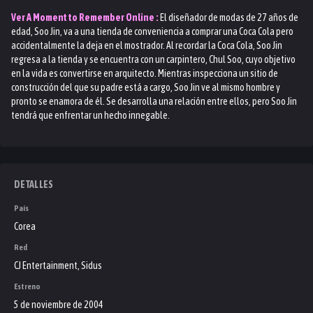
Ver
A Moment to Remember
Online :
El diseñador de modas de 27 años de
edad, Soo Jin, va a una tienda de conveniencia a comprar una Coca Cola pero
accidentalmente la deja en el mostrador. Al recordar la Coca Cola, Soo Jin
regresa a la tienda y se encuentra con un carpintero, Chul Soo, cuyo objetivo
en la vida es convertirse en arquitecto. Mientras inspecciona un sitio de
construcción del que su padre está a cargo, Soo Jin ve al mismo hombre y
pronto se enamora de él. Se desarrolla una relación entre ellos, pero Soo Jin
tendrá que enfrentar un hecho innegable.
DETALLES
País
Corea
Red
CJ Entertainment, Sidus
Estreno
5 de noviembre de 2004