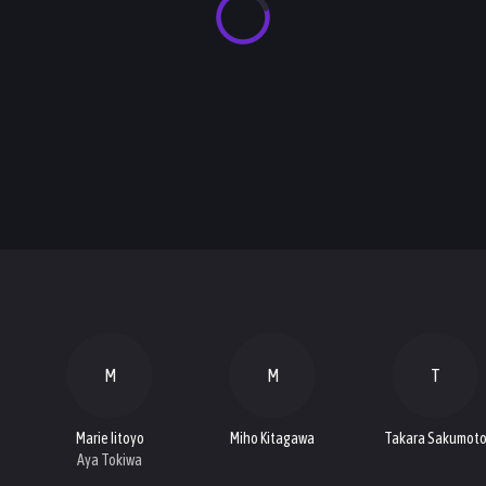
M
M
T
Marie Iitoyo
Miho Kitagawa
Takara Sakumot
Aya Tokiwa