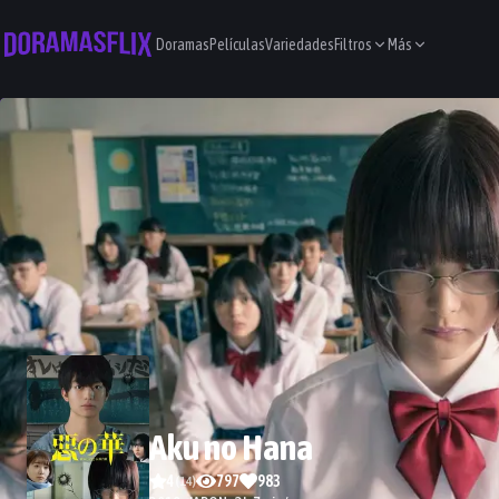
Doramas
Películas
Variedades
Filtros
Más
Aku no Hana
4
797
983
(
14
)