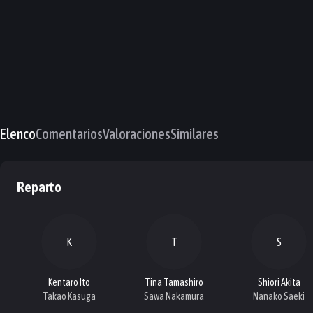
Elenco
Comentarios
Valoraciones
Similares
Reparto
K
T
S
Kentaro Ito
Tina Tamashiro
Shiori Akita
Takao Kasuga
Sawa Nakamura
Nanako Saeki