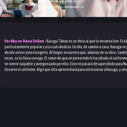
2019 · JAPON · 2h 7min/ep
Romance
Drama
Secretos
Juvenil
+
12
Ver
Aku no Hana
Online :
Kasuga Takao es un chico al que le encanta leer. E
particularmente popular y a la cual idealiza. Un día, de camino a casa, Kasuga se 
decide volver para recogerlo. Al llegar, encuentra que, además de su libro, Saeki
veces, se lo lleva consigo. El rumor de que un pervertido le ha robado el uniform
se siente culpable y avergonzado por ello. Esto no pasará desapercibido para Nak
llevarse el uniforme. Algo que ella aprovechará para extorsionar a Kasuga, y cont