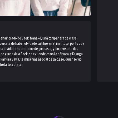
stá enamorado de Saeki Nanako, una compañera de clase
percata de haber olvidado su libro en el instituto, por lo que
 ha olvidado su uniforme de gimnasia, y sin pensarlo dos
e de gimnasia a Saeki se extiende como la pólvora, y Kasuga
amura Sawa, la chica más asocial de la clase, quien le vio
rolarlo a placer.