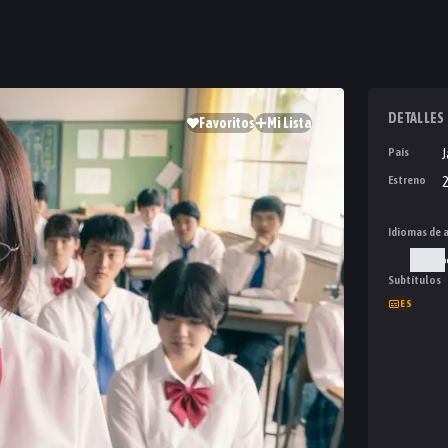
DETALLES
Favoritos
Mi Lista
País
Estreno
2
Idiomas de 
Jap
Subtítulos
ES