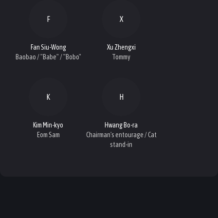
F
X
Fan Siu-Wong
Xu Zhengxi
Baobao / "Babe" / "Bobo"
Tommy
K
H
Kim Min-kyo
Hwang Bo-ra
Eom Sam
Chairman's entourage / Cat
stand-in