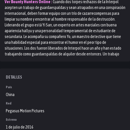
Ver
Bounty Hunters
Online :
Cuando dos torpes rechazos de la Interpol
acepten un trabajo de guardaespaldas y sean atrapados en una conspiración
internacional, deben formar equipo con un trío de cazarrecompensas para
limpiar su nombre y encontrar al hombre responsable de la destrucción.
Liderando el grupo está Yi San, un experto en artes marciales con buena
apariencia hallyu y una personalidad temperamental de estudiante de
secundaria. Le acompaña su compañero Yo, un maestro detective que tiene
una habilidad especial para encontrar el humor en el peor tipo de
situaciones. Los dos fueron liberados de Interpol hace un año y han estado
trabajando como guardaespaldas de alquiler desde entonces. Un trabajo
vagamente redactado los lleva a una habitación de hotel en Incheon, Corea
del Sur, donde un ataque terrorista de repente los hace parecer los
culpables. Con su informante muerto y los cazarrecompensas en la cola, los
dos no tienen dónde huir. Los tres cazarrecompensas que persiguen al dúo de
DETALLES
Interpol están liderados por la jefa heredera Cat. Ella ha estado en misiones
País
antiterroristas desde la infancia, pero eso no le impide agregar accesorios y
mostrar un estilo serio. Sus dos cómplices son el genio de la tecnología y el
China
hacker Swan y el luchador musculoso / estilista de grupo / chico de los
Red
recados Babe. Después de perseguir y aclarar malentendidos, los dos grupos
Pegasus Motion Pictures
finalmente deciden trabajar juntos y localizar a Tommy, el cerebro detrás de
todo. Para atraparlo, los cazadores tendrán que sobrevivir no solo a su
Estreno
destrucción, sino a su propia incompetencia cómica y descoordinada. ¿Pueden
1 de julio de 2016
resolver el crimen del siglo y todavía encontrar tiempo para recolectar una