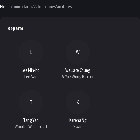
Elenco
Comentarios
Valoraciones
Similares
Reparto
L
W
Lee Min-ho
Wallace Chung
Lee San
A-Yo / Wong Bok-Yo
T
K
Tang Yan
Karena Ng
Wonder Woman Cat
Swan