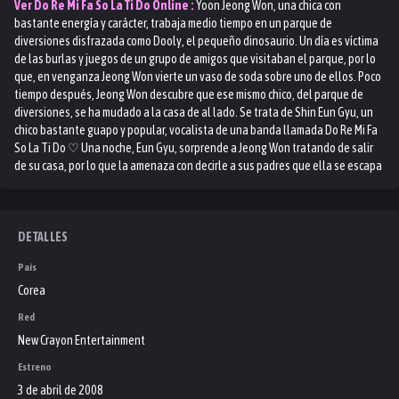
Ver
Do Re Mi Fa So La Ti Do
Online :
Yoon Jeong Won, una chica con
bastante energía y carácter, trabaja medio tiempo en un parque de
diversiones disfrazada como Dooly, el pequeño dinosaurio. Un día es víctima
de las burlas y juegos de un grupo de amigos que visitaban el parque, por lo
que, en venganza Jeong Won vierte un vaso de soda sobre uno de ellos. Poco
tiempo después, Jeong Won descubre que ese mismo chico, del parque de
diversiones, se ha mudado a la casa de al lado. Se trata de Shin Eun Gyu, un
chico bastante guapo y popular, vocalista de una banda llamada Do Re Mi Fa
So La Ti Do ♡ Una noche, Eun Gyu, sorprende a Jeong Won tratando de salir
de su casa, por lo que la amenaza con decirle a sus padres que ella se escapa
todas las noches para ir a trabajar a una tienda de autoservicio. Para
mantener a Eun Gyu tranquilo, Jeong Won se compromete a cargar su guitarra
hasta el lugar de ensayos de su banda, durante toda una semana. Pronto
Jeong Won y Eun Gyu comienzan a desarrollar sentimientos mutuos y los dos
DETALLES
terminan convirtiéndose en pareja. Sin embargo, por jugarretas del destino
País
entra en escena Hee Won, el tercero en discordia de este triángulo amoroso,
alguien que no es desconocido para ninguno de los dos.
Corea
Red
New Crayon Entertainment
Estreno
3 de abril de 2008