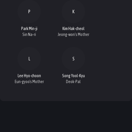
P
K
Park Min-ji
Kim Hak-cheol
Sin Na‑ri
Jeong-won's Mother
L
S
Lee Hyo-choon
Song Yool-Kyu
Eun-gyoo's Mother
Deok-Pal