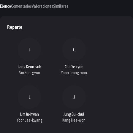
Elenco
Comentarios
Valoraciones
Similares
Reparto
J
C
Jang Keun-suk
Cha Ye-ryun
Sin Eun‑gyoo
Yoon Jeong‑won
L
J
Lim Ju-hwan
Jung Eui-chul
Yoon Jae‑kwang
Kang Hee‑won