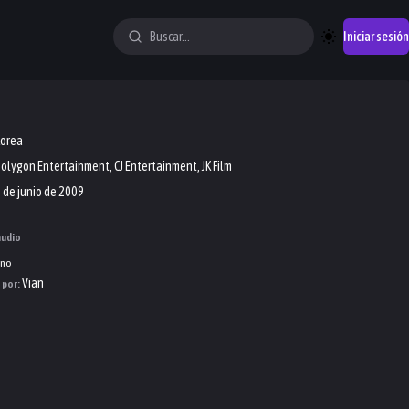
Iniciar sesión
Corea
olygon Entertainment, CJ Entertainment, JK Film
 de junio de 2009
audio
ino
Vian
 por: