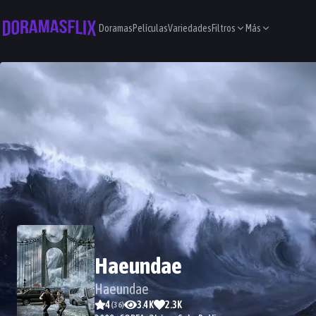
Doramas
Películas
Variedades
Filtros
Más
Haeundae
Haeundae
4
3.4K
2.3K
(
36
)