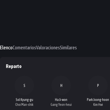
Elenco
Comentarios
Valoraciones
Similares
Reparto
S
H
P
Sol Kyung-gu
Ha Ji-won
Park Joong-hoon
Choi Man-shik
Gang Yeon-heui
Kim Hwi