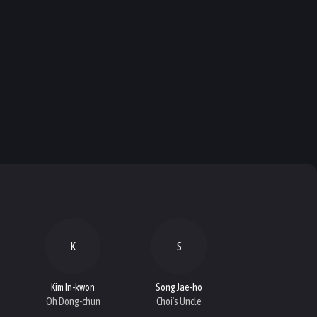
K
S
Kim In-kwon
Song Jae-ho
Oh Dong-chun
Choi's Uncle