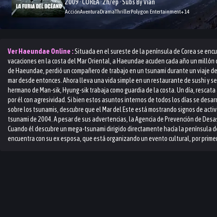
2009 · COREA · 2h/ep · Subs By Vian
Acción
Aventura
Drama
Thriller
Polygon Entertainment
+
14
Ver
Haeundae
Online :
Situada en el sureste de la península de Corea se encu
vacaciones en la costa del Mar Oriental, a Haeundae acuden cada año un millón d
de Haeundae, perdió un compañero de trabajo en un tsunami durante un viaje de 
mar desde entonces. Ahora lleva una vida simple en un restaurante de sushi y se
hermano de Man-sik, Hyung-sik trabaja como guardia de la costa. Un día, rescata
por él con agresividad. Si bien estos asuntos internos de todos los días se desar
sobre los tsunamis, descubre que el Mar del Este está mostrando signos de activ
tsunami de 2004. A pesar de sus advertencias, la Agencia de Prevención de Desas
Cuando él descubre un mega-tsunami dirigido directamente hacía la península de
encuentra con su ex esposa, que está organizando un evento cultural, por prime
sabe que él es su padre. Finalmente, Kim recibe una llamada sobre una ola mortal
los turistas y ciudadanos de Busan están disfrutando de un día tranquilo, un ve
Haeundae a 500 kilómetros por hora.