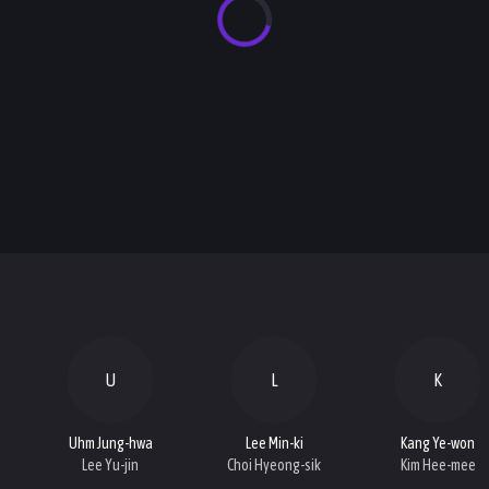
U
L
K
Uhm Jung-hwa
Lee Min-ki
Kang Ye-won
Lee Yu-jin
Choi Hyeong-sik
Kim Hee-mee