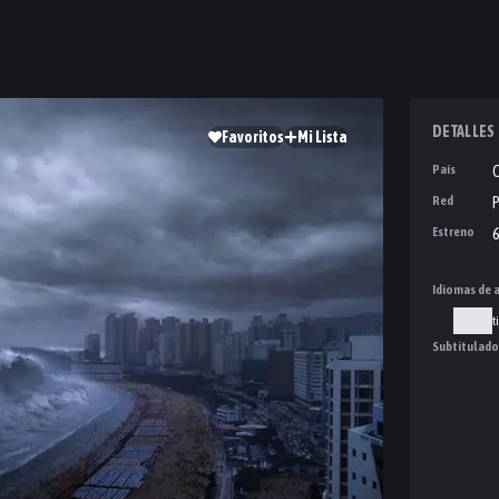
DETALLES
Favoritos
Mi Lista
País
Red
P
Estreno
6
Idiomas de 
Lat
Subtitulado