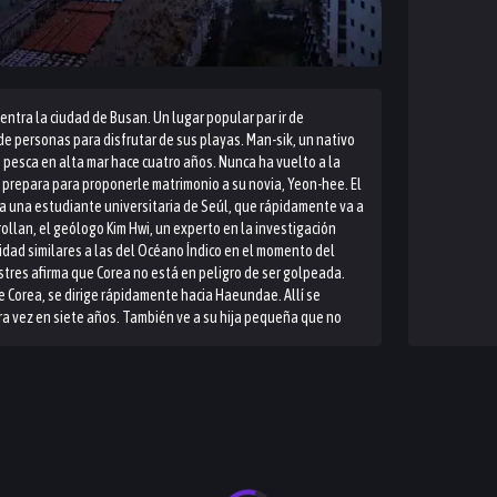
entra la ciudad de Busan. Un lugar popular par ir de
e personas para disfrutar de sus playas. Man-sik, un nativo
pesca en alta mar hace cuatro años. Nunca ha vuelto a la
 prepara para proponerle matrimonio a su novia, Yeon-hee. El
 a una estudiante universitaria de Seúl, que rápidamente va a
rollan, el geólogo Kim Hwi, un experto en la investigación
idad similares a las del Océano Índico en el momento del
tres afirma que Corea no está en peligro de ser golpeada.
 Corea, se dirige rápidamente hacia Haeundae. Allí se
ra vez en siete años. También ve a su hija pequeña que no
 que se acerca, con sólo diez minutos de sobra. Mientras que
rano caluroso, un mega-tsunami se dirige directamente hacía