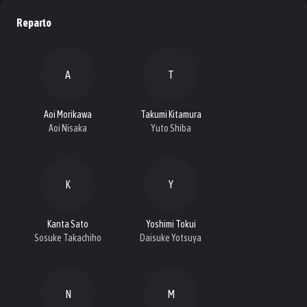
Reparto
A
T
Aoi Morikawa
Takumi Kitamura
Aoi Nisaka
Yuto Shiba
K
Y
Kanta Sato
Yoshimi Tokui
Sosuke Takachiho
Daisuke Yotsuya
N
M