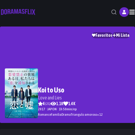
M
Favoritos
Mi Lista
Koi to Uso
Love and Lies
4
1.1K
1.4K
(
21
)
2017 · JAPON · 1h 50min/ep
Romance
Familia
Drama
Triangulo amoroso
+
12