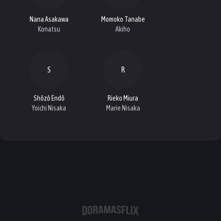
Nana Asakawa
Momoko Tanabe
Konatsu
Akiho
S
R
Shôzô Endô
Rieko Miura
Yoichi Nisaka
Marie Nisaka