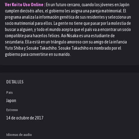
Ver
Koi to Uso
Online :
En un futuro cercano, cuando los jóvenes en Japón
cumplen dieciséis años, el gobierno les asigna una pareja matrimonial. El
programa analiza la información genética de sus residentes y selecciona un
socio matrimonial para ellos. La gente no tiene que pasar por la molestia de
buscar a alguien, y todo el mundo acepta que el país va a encontrar un socio
compatible para hacerlos felices. Aoi Nisaka es una estudiante de
secundaria. Ella está en un triángulo amoroso con su amigo de la infancia
Yuto Shiba y Sosuke Takachiho. Sosuke Takachiho es nombrado por el
gobierno para convertirse en su marido.
DETALLES
País
Japon
Estreno
14 de octubre de 2017
Idiomas de audio