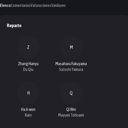
Elenco
Comentarios
Valoraciones
Similares
Reparto
Z
M
Zhang Hanyu
Masaharu Fukuyama
Du Qiu
Satoshi Yamura
H
Q
Ha Ji-won
Qi Wei
Rain
Mayumi Tohnami