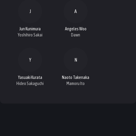
J
A
Jun Kunimura
Angeles Woo
Yoshihiro Sakai
Dawn
Y
N
Yasuaki Kurata
Naoto Takenaka
Hideo Sakaguchi
Mamoru Ito