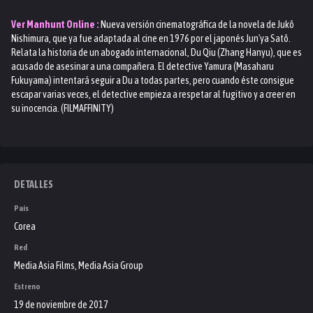
Ver
Manhunt
Online :
Nueva versión cinematográfica de la novela de Jukô
Nishimura, que ya fue adaptada al cine en 1976 por el japonés Jun'ya Satô.
Relata la historia de un abogado internacional, Du Qiu (Zhang Hanyu), que es
acusado de asesinar a una compañera. El detective Yamura (Masaharu
Fukuyama) intentará seguir a Du a todas partes, pero cuando éste consigue
escapar varias veces, el detective empieza a respetar al fugitivo y a creer en
su inocencia. (FILMAFFINITY)
DETALLES
País
Corea
Red
Media Asia Films, Media Asia Group
Estreno
19 de noviembre de 2017