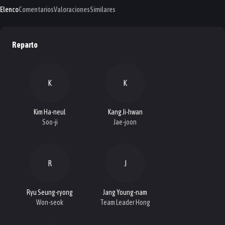
Elenco
Comentarios
Valoraciones
Similares
Reparto
K
K
Kim Ha-neul
Kang Ji-hwan
Soo-ji
Jae-joon
R
J
Ryu Seung-ryong
Jang Young-nam
Won-seok
Team Leader Hong