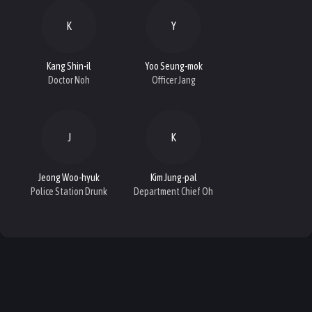
K
Y
Kang Shin-il
Yoo Seung-mok
Doctor Noh
Officer Jang
J
K
Jeong Woo-hyuk
Kim Jung-pal
Police Station Drunk
Department Chief Oh