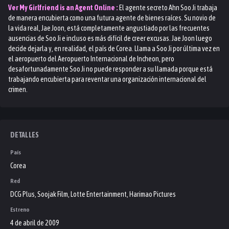
Ver
My Girlfriend is an Agent
Online :
El agente secreto Ahn Soo Ji trabaja
de manera encubierta como una futura agente de bienes raíces. Su novio de
la vida real, Jae Joon, está completamente angustiado por las frecuentes
ausencias de Soo Ji e incluso es más difícil de creer excusas. Jae Joon luego
decide dejarla y, en realidad, el país de Corea. Llama a Soo Ji por última vez en
el aeropuerto del Aeropuerto Internacional de Incheon, pero
desafortunadamente Soo Ji no puede responder a su llamada porque está
trabajando encubierta para reventar una organización internacional del
crimen.
DETALLES
País
Corea
Red
DCG Plus, Soojak Film, Lotte Entertainment, Harimao Pictures
Estreno
4 de abril de 2009