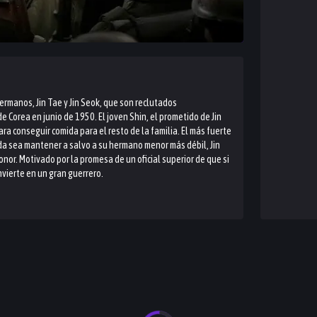
 hermanos, Jin Tae y Jin Seok, que son reclutados
 Corea en junio de 1950. El joven Shin, el prometido de Jin
ra conseguir comida para el resto de la familia. El más fuerte
ida sea mantener a salvo a su hermano menor más débil, Jin
nor. Motivado por la promesa de un oficial superior de que si
nvierte en un gran guerrero.