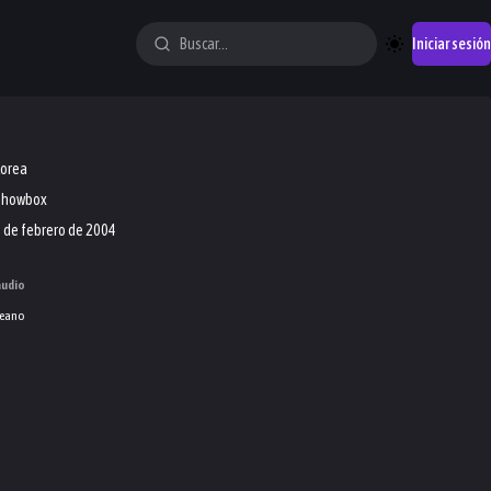
Iniciar sesión
Corea
Showbox
 de febrero de 2004
audio
eano