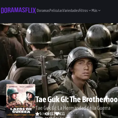
Doramas
Películas
Variedades
Filtros
Más
Tae Guk Gi: The Brotherhoo
Tae Guk Gi: La Hermandad de la Guerra
5
317
411
(
7
)