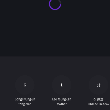
G
L
장
Gong Hyung-jin
Lee Young-lan
장민호
Yong-man
Mother
Old Lee Jin-seok