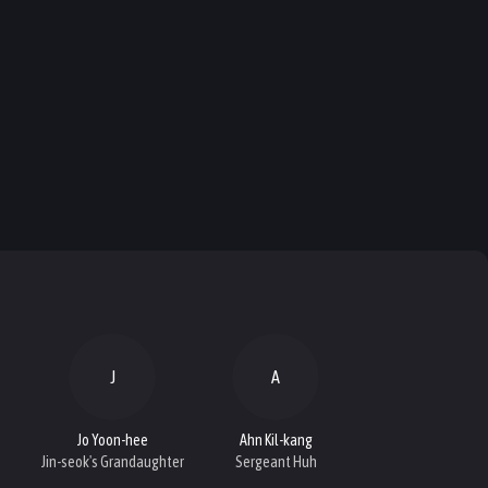
J
A
Jo Yoon-hee
Ahn Kil-kang
Jin-seok's Grandaughter
Sergeant Huh