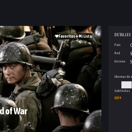
DETALLES
Favoritos
Mi Lista
País
Red
Estreno
5
Idiomas de 
Cor
Subtítulos
ES
d of War