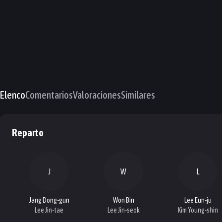
Elenco
Comentarios
Valoraciones
Similares
Reparto
J
W
L
Jang Dong-gun
Won Bin
Lee Eun-ju
Lee Jin-tae
Lee Jin-seok
Kim Young-shin