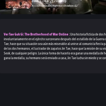
2004 · COREA · 2h 20min/ep
Acción
Aventura
Drama
History
Showbox
+
12
Ver
Tae Guk Gi: The Brotherhood of War
Online :
Una historia ficticia de dos
involuntariamente en el ejército surcoreano después del estallido de la Guerra de
Tae, hace que su situación sea aún más miserable al unirse al comunista fiesta pa
de los dos hermanos, el lustrador de zapatos Jin Tae, hace que la misión de su v
Seok, de cualquier peligro. La única forma de hacerlo era ganar una medalla de ho
gana la medalla, su hermano será enviado a casa, Jin Tae lucha sin miedo y se co