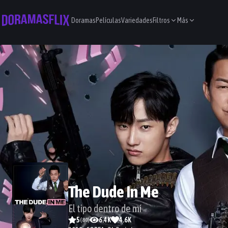
Doramas
Películas
Variedades
Filtros
Más
The Dude In Me
El tipo dentro de mí
5
6.4K
4.6K
(
80
)