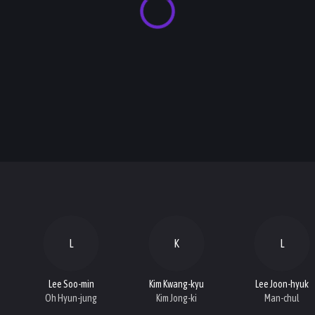
L
K
L
Lee Soo-min
Kim Kwang-kyu
Lee Joon-hyuk
Oh Hyun-jung
Kim Jong-ki
Man-chul