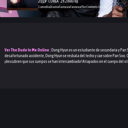
2019 · COREA · 2h 2min/ep
Comedia
Drama
Fantasía
Fantasia
The Contents On
+
12
Ver
The Dude In Me
Online :
Dong Hyun es un estudiante de secundaria y Pan S
desafortunado accidente, Dong Hyun se resbala del techo y cae sobre Pan Soo. 
¡descubren que sus cuerpos se han intercambiado! Atrapados en el cuerpo del otr