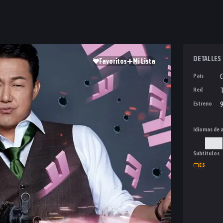
DETALLES
Favoritos
Mi Lista
País
Red
T
Estreno
9
Idiomas de 
Cor
Subtítulos
ES