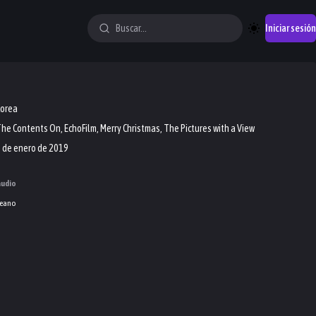
Iniciar sesión
Corea
he Contents On, EchoFilm, Merry Christmas, The Pictures with a View
 de enero de 2019
audio
eano