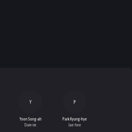
Y
P
Yoon Song-ah
Park Kyung-hye
Dam-im
Jae-hee