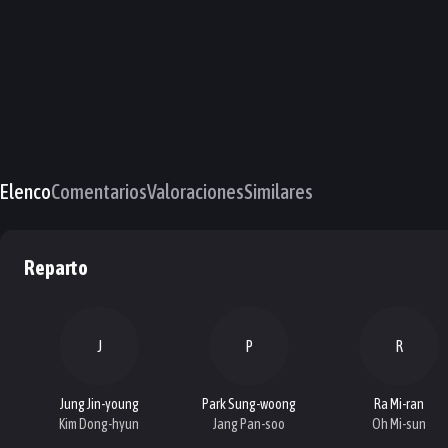
Elenco
Comentarios
Valoraciones
Similares
Reparto
J
P
R
Jung Jin-young
Park Sung-woong
Ra Mi-ran
Kim Dong-hyun
Jang Pan-soo
Oh Mi-sun