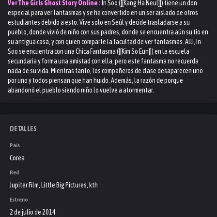
Ver
The Girls Ghost Story
Online :
In Soo ([[Kang Ha Neul]]) tiene un don
especial para ver fantasmas y se ha convertido en un ser aislado de otros
estudiantes debido a esto. Vive solo en Seúl y decide trasladarse a su
pueblo, donde vivió de niño con sus padres, donde se encuentra aún su tío en
su antigua casa, y con quien comparte la facultad de ver fantasmas. Allí, In
Soo se encuentra con una Chica Fantasma ([[Kim So Eun]]) en la escuela
secundaria y forma una amistad con ella, pero este fantasma no recuerda
nada de su vida. Mientras tanto, los compañeros de clase desaparecen uno
por uno y todos piensan que han huido. Además, la razón de porque
abandonó el pueblo siendo niño lo vuelve a atormentar.
DETALLES
País
Corea
Red
Jupiter Film, Little Big Pictures, kth
Estreno
2 de julio de 2014