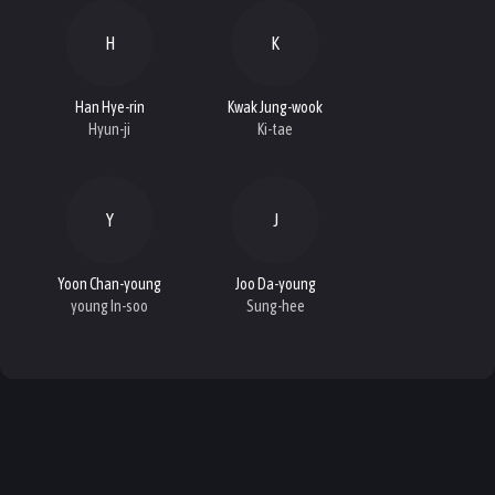
H
K
Han Hye-rin
Kwak Jung-wook
Hyun-ji
Ki-tae
Y
J
Yoon Chan-young
Joo Da-young
young In-soo
Sung-hee