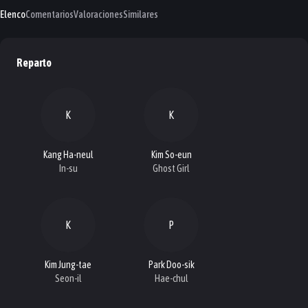
Elenco
Comentarios
Valoraciones
Similares
Reparto
K
K
Kang Ha-neul
Kim So-eun
In-su
Ghost Girl
K
P
Kim Jung-tae
Park Doo-sik
Seon-il
Hae-chul