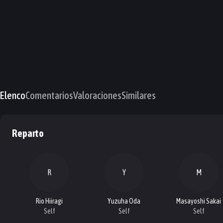
Elenco
Comentarios
Valoraciones
Similares
Reparto
R
Y
M
Rio Hiiragi
Yuzuha Oda
Masayoshi Sakai
Self
Self
Self