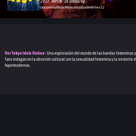
2017 · JAPON · 1h 30min/ep
Documental
Music
Música
Idols
EyeSteelFilm
+
12
Ver
Tokyo Idols
Online :
Una exploración del mundo de las bandas femeninas y 
fans indagan en la obsesión cultural con la sexualidad femenina y la creciente
hipermodernas.