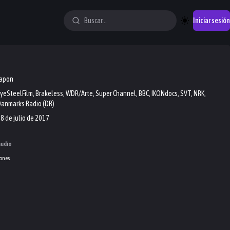
Iniciar sesión
Japon
yeSteelFilm, Brakeless, WDR/Arte, Super Channel, BBC, IKONdocs, SVT, NRK,
anmarks Radio (DR)
8 de julio de 2017
audio
ones