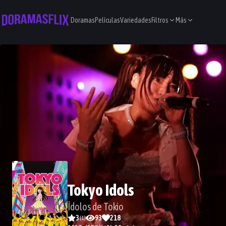
Doramas
Películas
Variedades
Filtros
Más
Tokyo Idols
Ídolos de Tokio
3
93
218
(
1
)