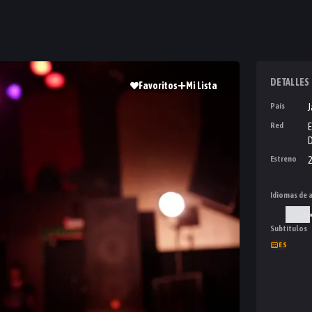
DETALLES
Favoritos
Mi Lista
País
Red
E
D
Estreno
2
Idiomas de 
Jap
Subtítulos
ES