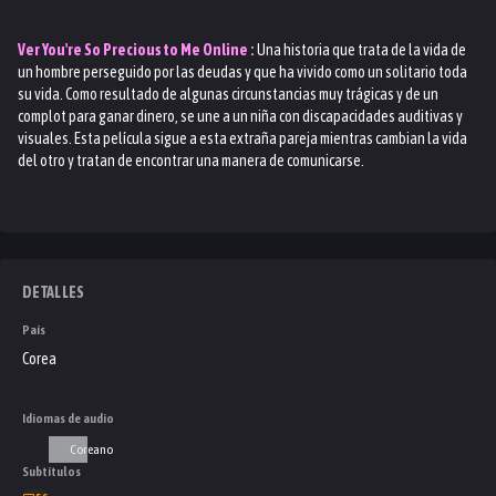
Ver
You're So Precious to Me
Online :
Una historia que trata de la vida de
un hombre perseguido por las deudas y que ha vivido como un solitario toda
su vida. Como resultado de algunas circunstancias muy trágicas y de un
complot para ganar dinero, se une a un niña con discapacidades auditivas y
visuales. Esta película sigue a esta extraña pareja mientras cambian la vida
del otro y tratan de encontrar una manera de comunicarse.
DETALLES
País
Corea
Idiomas de audio
Coreano
Subtítulos