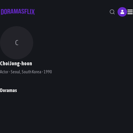
M
C
Choi Jong-hoon
Actor • Seoul, South Korea • 1990
Doramas
My Only Love Song
DORAMA