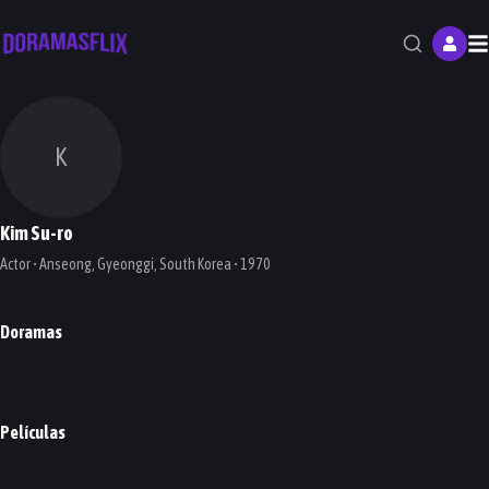
M
K
Kim Su-ro
Actor • Anseong, Gyeonggi, South Korea • 1970
Doramas
The Defects
Woori The Virgin
A Gentleman's Dignity
Come Back Alive
DORAMA
DORAMA
DORAMA
DORAMA
Películas
Shiri
Windstruck
PELÍCULA
PELÍCULA