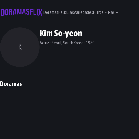
Doramas
Películas
Variedades
Filtros
Más
Kim So-yeon
Actriz • Seoul, South Korea • 1980
K
Doramas
A Virtuous Business
Tale of the Nine Tailed 1938
DORAMA
DORAMA