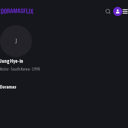
M
J
Jung Hye-in
Actriz • South Korea • 1990
Doramas
Rugal
Sisyphus: The Myth
Healer
DORAMA
DORAMA
DORAMA