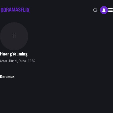
M
H
Huang Youming
Actor • Hubei, China • 1986
Doramas
Echo of Her Voice
Word of Honor
Boss & Me
DORAMA
DORAMA
DORAMA