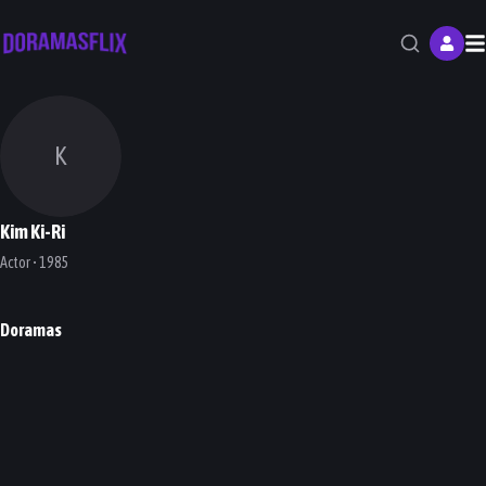
M
K
Kim Ki-Ri
Actor • 1985
Doramas
Please Don't Date Him
DORAMA