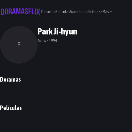
Doramas
Películas
Variedades
Filtros
Más
Park Ji-hyun
Actriz • 1994
P
Doramas
See You at Work Tomorrow!
You and Everything Else
Do You Like Brahms?
DORAMA
DORAMA
DORAMA
Películas
Wild Sing
Hidden Face
PELÍCULA
PELÍCULA