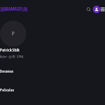
M
P
Patrick Shih
Actor • 台湾 • 1996
Doramas
First Love Again
DORAMA
Películas
Someday or One Day
0.1% World
PELÍCULA
PELÍCULA