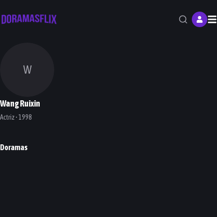
M
W
Wang Ruixin
Actriz • 1998
Doramas
Derailment
Forever and Ever
Love Designer
DORAMA
DORAMA
DORAMA