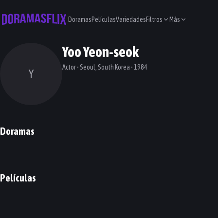
Doramas
Películas
Variedades
Filtros
Más
Yoo Yeon-seok
Actor • Seoul, South Korea • 1984
Y
Doramas
Phantom Lawyer
A Bloody Lucky Day
Narco-Saints
Gu Family Book
DORAMA
DORAMA
DORAMA
DORAMA
Películas
The Royal Tailor
Perfect Proposal
Mood of the Day
Oldboy
PELÍCULA
PELÍCULA
PELÍCULA
PELÍCULA