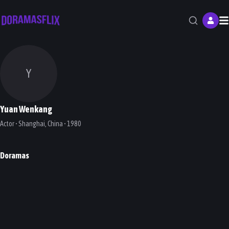
M
Y
Yuan Wenkang
Actor • Shanghai, China • 1980
Doramas
In Between
上海女子图鉴
DORAMA
DORAMA