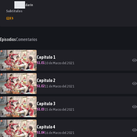
Mandarín
Subtítulos
ES
Episodios
Comentarios
Capitulo
1
S
1
.E
1
10 de Marzo del 2021
Capitulo
2
S
1
.E
2
11 de Marzo del 2021
Capitulo
3
S
1
.E
3
15 de Marzo del 2021
Capitulo
4
S
1
.E
4
16 de Marzo del 2021