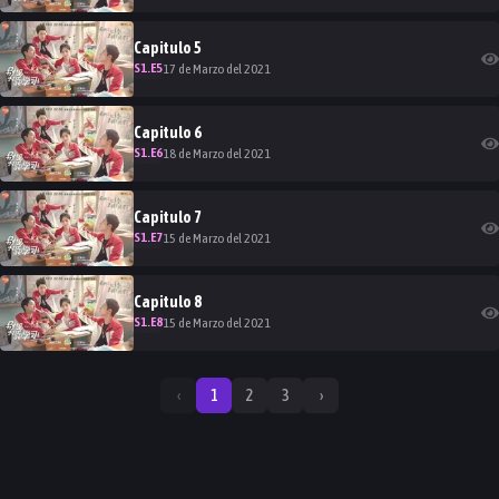
Capitulo
5
S
1
.E
5
17 de Marzo del 2021
Capitulo
6
S
1
.E
6
18 de Marzo del 2021
Capitulo
7
S
1
.E
7
15 de Marzo del 2021
Capitulo
8
S
1
.E
8
15 de Marzo del 2021
‹
1
2
3
›