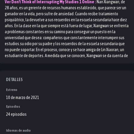
Ver
Don't Think of Interrupting My Studies 1
Online :
Nan Xiangwan, de
28 años, es un gerente de recursos humanos establecido, que parece ser un
ganador en la vida, pero sufre de ansiedad. Cuando recibe tratamiento
psiquiátrico, la devuelve a sus recuerdos en la escuela secundaria hace diez
años. En la clase en la que siempre está fuera de lugar, Xiangwan se enfrenta
a problemas constantes en su camino para conseguir un puesto en la
universidad que desea: compañeros que constantemente interrumpen sus
estudios.su odio por su padre y los recuerdos de la escuela secundaria que
no puede soportar. En el proceso, conoce y se hace amiga de Lin Xiaoran, un
estudiante de deportes. A medida que se conocen, Xiangwan se da cuenta de
que, aparte de los resultados, todos tienen sus rasgos positivos y que ganar
no lo es todo. Comenzó a ayudar a sus compañeros de clase, consiguiendo
que se enamoraran de estudiar y animándolos a perseguir sus sueños.
Finalmente, Xiangwan pudo entablar amistad, redescubrir la energía de la
DETALLES
juventud y ganarse la comprensión de su padre. Cuando se encuentra de
Estreno
nuevo con Lin Xiaoran, decide salir de su trauma. Los dos se vuelven a conocer
y caminan de la mano hacia otro futuro.
10 de marzo de 2021
Episodios
24 episodios
Idiomas de audio