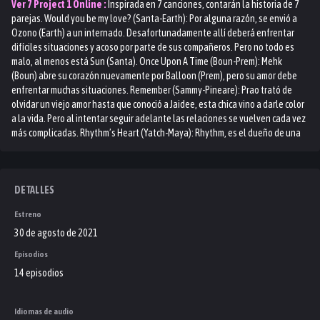
Ver
7 Project 1
Online :
Inspirada en 7 canciones, contarán la historia de 7
parejas. Would you be my love? (Santa-Earth): Por alguna razón, se envió a
Ozono (Earth) a un internado. Desafortunadamente allí deberá enfrentar
difíciles situaciones y acoso por parte de sus compañeros. Pero no todo es
malo, al menos está Sun (Santa). Once Upon A Time (Boun-Prem): Mehk
(Boun) abre su corazón nuevamente por Balloon (Prem), pero su amor debe
enfrentar muchas situaciones. Remember (Sammy-Pineare): Prao trató de
olvidar un viejo amor hasta que conoció a Jaidee, esta chica vino a darle color
a la vida. Pero al intentar seguir adelante las relaciones se vuelven cada vez
más complicadas. Rhythm’s Heart (Yatch-Maya): Rhythm, es el dueño de una
tienda de discos frente al mar con una conmovedora historia de amor. Pimdao,
es una jóven estrella en ascenso. Ambas partes se enamoran
inesperadamente. Breakup Zone (Plan-Nink): Ryu (Plan) decide terminar con
alguien, pero tiene el corazón roto por ella. Entonces conoce a Jin (Nink),
DETALLES
quien tambien está desconsolada. Personas enamoradas pero no
Estreno
correspondidas se unieron. VS LOVE (Boom-Peak): Phupha (Boom), es un chico
travieso con el que nadie quiere meterse. En cambio, Tonnam (Peak), es un
30 de agosto de 2021
estudiante becado que acababa de mudarse. porque quiere encontrar
Episodios
algunas respuestas. 50% My Puppy Love (Perth-Fairy): Beam (Perth), es un
14 episodios
niño que pasa desapercibido en la escuela y se enamora de Tonkhao (Fairy),
una estudiante recién transferida. Pero este amor tiene una gran ventaja,
ellos son amigos cercanos.
Idiomas de audio