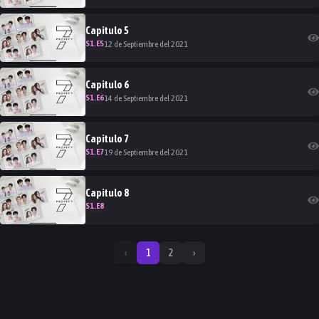
Capitulo
5
S
1
.E
5
12 de Septiembre del 2021
Capitulo
6
S
1
.E
6
14 de Septiembre del 2021
Capitulo
7
S
1
.E
7
19 de Septiembre del 2021
Capitulo
8
S
1
.E
8
‹
1
2
›