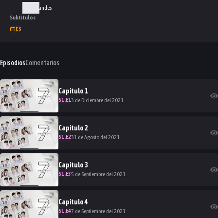
Tailandes
Subtítulos
ES
Episodios
Comentarios
Capitulo
1
S
1
.E
1
3 de Diciembre del 2021
Capitulo
2
S
1
.E
2
31 de Agosto del 2021
Capitulo
3
S
1
.E
3
5 de Septiembre del 2021
Capitulo
4
S
1
.E
4
7 de Septiembre del 2021