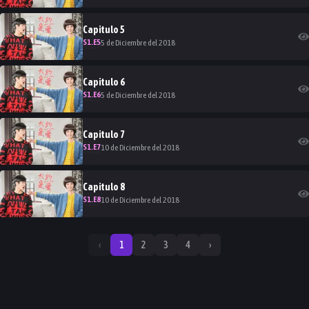
Capitulo
5
S
1
.E
5
5 de Diciembre del 2018
Capitulo
6
S
1
.E
6
5 de Diciembre del 2018
Capitulo
7
S
1
.E
7
10 de Diciembre del 2018
Capitulo
8
S
1
.E
8
10 de Diciembre del 2018
‹
1
2
3
4
›