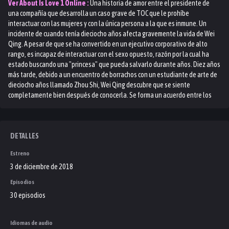
Ver
About Is Love 1
Online :
Una historia de amor entre el presidente de
una compañía que desarrolla un caso grave de TOC que le prohíbe
interactuar con las mujeres y con la única persona a la que es inmune. Un
incidente de cuando tenía dieciocho años afecta gravemente la vida de Wei
Qing. A pesar de que se ha convertido en un ejecutivo corporativo de alto
rango, es incapaz de interactuar con el sexo opuesto, razón por la cual ha
estado buscando una "princesa" que pueda salvarlo durante años. Diez años
más tarde, debido a un encuentro de borrachos con un estudiante de arte de
dieciocho años llamado Zhou Shi, Wei Qing descubre que se siente
completamente bien después de conocerla. Se forma un acuerdo entre los
dos y surge un romance.
DETALLES
Estreno
3 de diciembre de 2018
Episodios
30 episodios
Idiomas de audio