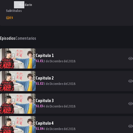
Mandarín
Subtítulos
ES
Episodios
Comentarios
Capitulo
1
S
1
.E
1
3 de Diciembre del 2018
Capitulo
2
S
1
.E
2
3 de Diciembre del 2018
Capitulo
3
S
1
.E
3
4 de Diciembre del 2018
Capitulo
4
S
1
.E
4
4 de Diciembre del 2018