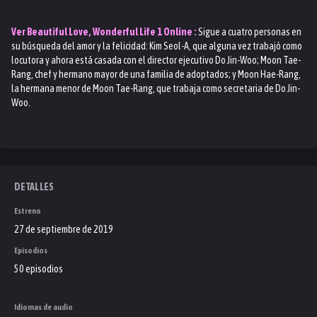
Ver
Beautiful Love, Wonderful Life 1
Online :
Sigue a cuatro personas en
su búsqueda del amor y la felicidad: Kim Seol-A, que alguna vez trabajó como
locutora y ahora está casada con el director ejecutivo Do Jin-Woo; Moon Tae-
Rang, chef y hermano mayor de una familia de adoptados; y Moon Hae-Rang,
la hermana menor de Moon Tae-Rang, que trabaja como secretaria de Do Jin-
Woo.
DETALLES
Estreno
27 de septiembre de 2019
Episodios
50 episodios
Idiomas de audio