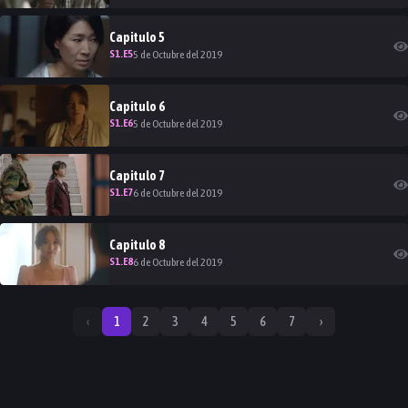
Capitulo
5
S
1
.E
5
5 de Octubre del 2019
Capitulo
6
S
1
.E
6
5 de Octubre del 2019
Capitulo
7
S
1
.E
7
6 de Octubre del 2019
Capitulo
8
S
1
.E
8
6 de Octubre del 2019
‹
1
2
3
4
5
6
7
›