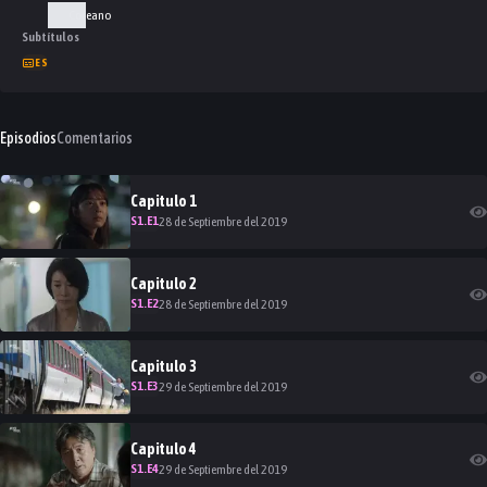
Coreano
Subtítulos
ES
Episodios
Comentarios
Capitulo
1
S
1
.E
1
28 de Septiembre del 2019
Capitulo
2
S
1
.E
2
28 de Septiembre del 2019
Capitulo
3
S
1
.E
3
29 de Septiembre del 2019
Capitulo
4
S
1
.E
4
29 de Septiembre del 2019