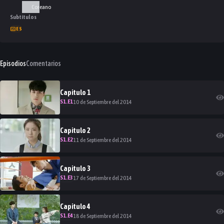
Coreano
Subtítulos
ES
Episodios
Comentarios
Capitulo
1
S
1
.E
1
10 de Septiembre del 2014
Capitulo
2
S
1
.E
2
11 de Septiembre del 2014
Capitulo
3
S
1
.E
3
17 de Septiembre del 2014
Capitulo
4
S
1
.E
4
18 de Septiembre del 2014