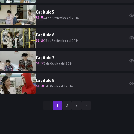
Capitulo
5
S
1
.E
5
24 de Septiembre del 2014
Capitulo
6
S
1
.E
6
25 de Septiembre del 2014
Capitulo
7
S
1
.E
7
1 de Octubre del 2014
Capitulo
8
S
1
.E
8
8 de Octubre del 2014
‹
1
2
3
›