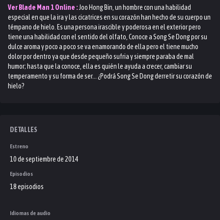
Ver
Blade Man 1
Online :
Joo Hong Bin, un hombre con una habilidad
especial en que la ira y las cicatrices en su corazón han hecho de su cuerpo un
témpano de hielo. Es una persona irascible y poderosa en el exterior pero
tiene una habilidad con el sentido del olfato, Conoce a Song Se Dong por su
dulce aroma y poco a poco se va enamorando de ella pero el tiene mucho
dolor por dentro ya que desde pequeño sufria y siempre paraba de mal
humor; hasta que la conoce, ella es quién le ayuda a crecer, cambiar su
temperamento y su forma de ser... ¿Podrá Song Se Dong derretir su corazón de
hielo?
DETALLES
Estreno
10 de septiembre de 2014
Episodios
18 episodios
Idiomas de audio