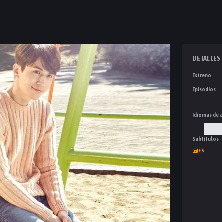
DETALLES
Estreno
Episodios
Idiomas de 
Cor
Subtítulos
ES