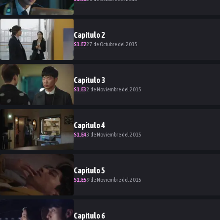
Capitulo
2
S
1
.E
2
27 de Octubre del 2015
Capitulo
3
S
1
.E
3
2 de Noviembre del 2015
Capitulo
4
S
1
.E
4
3 de Noviembre del 2015
Capitulo
5
S
1
.E
5
9 de Noviembre del 2015
Capitulo
6