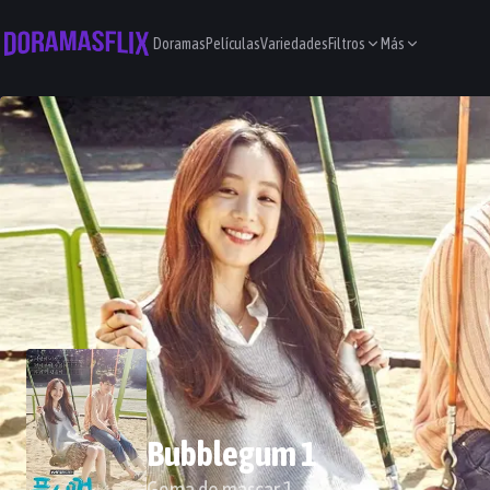
Doramas
Películas
Variedades
Filtros
Más
Bubblegum 1
Goma de mascar 1