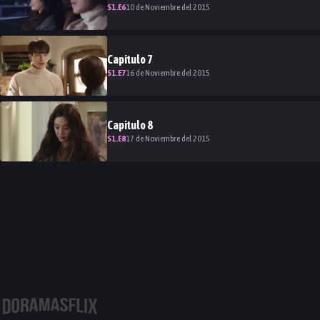
S
1
.E
6
10 de Noviembre del 2015
Capitulo
7
S
1
.E
7
16 de Noviembre del 2015
Capitulo
8
S
1
.E
8
17 de Noviembre del 2015