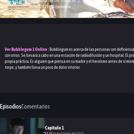
2015 · 16 Episodios
Ver
Bubblegum 1
Online :
Bubblegum es acerca de las personas con deficiencia
con otros. Se llevará a cabo en una estación de radiodifusión y un hospital. El p
propia práctica. Es alguien que piensa en su madre y el heroísmo antes de sí mism
torpe, y también lleva un poco de dolor interior.
Episodios
Comentarios
Capitulo
1
S
1
.E
1
26 de Octubre del 2015