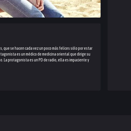
s, que se hacen cada vez un poco más felices sólo por estar
rotagonista es un médico de medicina oriental que dirige su
o. La protagonista es un PD de radio, ella es impaciente y