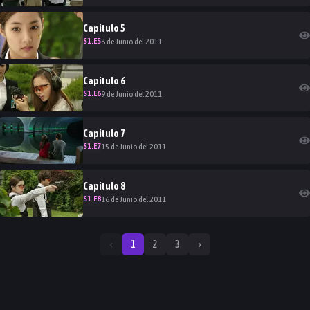
Capitulo
5
S
1
.E
5
8 de Junio del 2011
Capitulo
6
S
1
.E
6
9 de Junio del 2011
Capitulo
7
S
1
.E
7
15 de Junio del 2011
Capitulo
8
S
1
.E
8
16 de Junio del 2011
‹
1
2
3
›