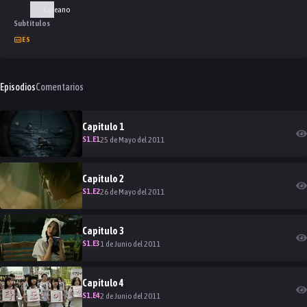
Coreano
Subtítulos
ES
Episodios
Comentarios
Capitulo
1
S
1
.E
1
25 de Mayo del 2011
Capitulo
2
S
1
.E
2
26 de Mayo del 2011
Capitulo
3
S
1
.E
3
1 de Junio del 2011
Capitulo
4
S
1
.E
4
2 de Junio del 2011