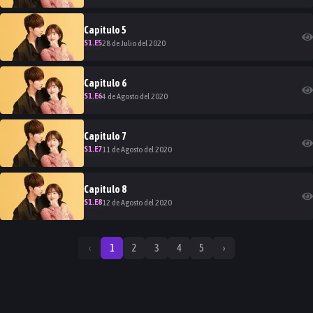
Capitulo
5
S
1
.E
5
28 de Julio del 2020
Capitulo
6
S
1
.E
6
4 de Agosto del 2020
Capitulo
7
S
1
.E
7
11 de Agosto del 2020
Capitulo
8
S
1
.E
8
12 de Agosto del 2020
‹
1
2
3
4
5
›