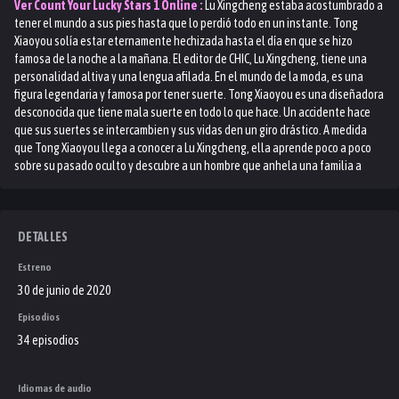
Ver
Count Your Lucky Stars 1
Online :
Lu Xingcheng estaba acostumbrado a
tener el mundo a sus pies hasta que lo perdió todo en un instante. Tong
Xiaoyou solía estar eternamente hechizada hasta el día en que se hizo
famosa de la noche a la mañana. El editor de CHIC, Lu Xingcheng, tiene una
personalidad altiva y una lengua afilada. En el mundo de la moda, es una
figura legendaria y famosa por tener suerte. Tong Xiaoyou es una diseñadora
desconocida que tiene mala suerte en todo lo que hace. Un accidente hace
que sus suertes se intercambien y sus vidas den un giro drástico. A medida
que Tong Xiaoyou llega a conocer a Lu Xingcheng, ella aprende poco a poco
sobre su pasado oculto y descubre a un hombre que anhela una familia a
pesar de su fachada arrogante. Tong Xiaoyou quiere ayudar a su ídolo a
regresar a su antigua gloria, pero puede ser difícil lidiar con sus tendencias
egoístas.
DETALLES
Estreno
30 de junio de 2020
Episodios
34 episodios
Idiomas de audio