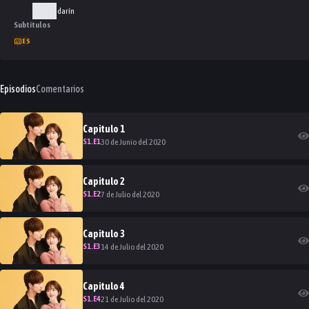
Mandarín
Subtítulos
ES
Episodios
Comentarios
Capitulo
1
S
1
.E
1
30 de Junio del 2020
Capitulo
2
S
1
.E
2
7 de Julio del 2020
Capitulo
3
S
1
.E
3
14 de Julio del 2020
Capitulo
4
S
1
.E
4
21 de Julio del 2020