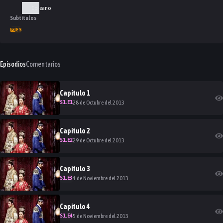
Coreano
Subtítulos
ES
Episodios
Comentarios
Capitulo
1
S
1
.E
1
28 de Octubre del 2013
Capitulo
2
S
1
.E
2
29 de Octubre del 2013
Capitulo
3
S
1
.E
3
4 de Noviembre del 2013
Capitulo
4
S
1
.E
4
5 de Noviembre del 2013