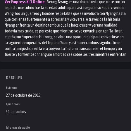
Ver
Empress Ki 1
Online :
Seung Nyang es una chica fuerte que crece con un
aspecto masculino hasta su edad adulta para así asegurar su supervivencia.
Wang Yoo un guerrero y hombre respetable que se involucra con Nyang hasta
que comienza fuertemente a apreciarla y viceversa. A través de la historia
Nyang enfrenta un destino terrible que la hace crecer y ver una realidad
todavía mas cruda, es por esto que mientras se ve envuelta en con Ta Hwan,
el próximo Emperador Huizong; se abre una oportunidad para convertirse en
la siguiente emperatriz del Imperio Yuan y así hacer cambios significativos
contra la injusticia en la era Goryeo. La historia transcurre en el tiempo y un
fuerte y tormentoso triángulo amoroso cae sobre los tres mientras enfrentan
con valentía las injusticias que los encierran.
DETALLES
Estreno
27 de octubre de 2013
Episodios
51 episodios
Idiomas de audio