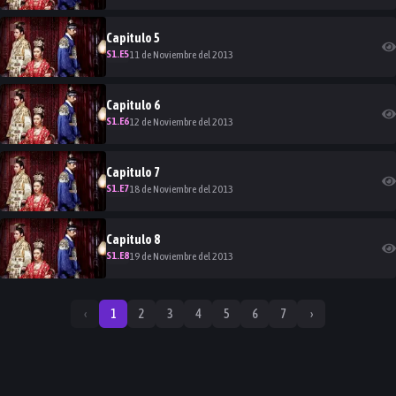
Capitulo
5
S
1
.E
5
11 de Noviembre del 2013
Capitulo
6
S
1
.E
6
12 de Noviembre del 2013
Capitulo
7
S
1
.E
7
18 de Noviembre del 2013
Capitulo
8
S
1
.E
8
19 de Noviembre del 2013
‹
1
2
3
4
5
6
7
›