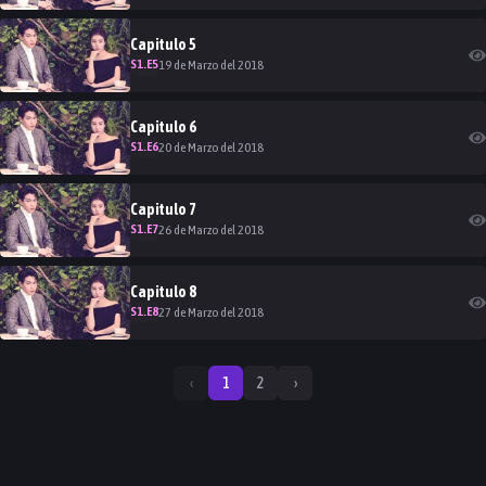
Capitulo
5
S
1
.E
5
19 de Marzo del 2018
Capitulo
6
S
1
.E
6
20 de Marzo del 2018
Capitulo
7
S
1
.E
7
26 de Marzo del 2018
Capitulo
8
S
1
.E
8
27 de Marzo del 2018
‹
1
2
›