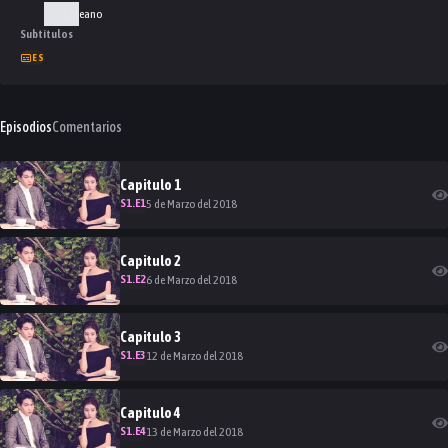
Coreano
Subtítulos
ES
Episodios
Comentarios
Capitulo
1
S
1
.E
1
5 de Marzo del 2018
Capitulo
2
S
1
.E
2
6 de Marzo del 2018
Capitulo
3
S
1
.E
3
12 de Marzo del 2018
Capitulo
4
S
1
.E
4
13 de Marzo del 2018