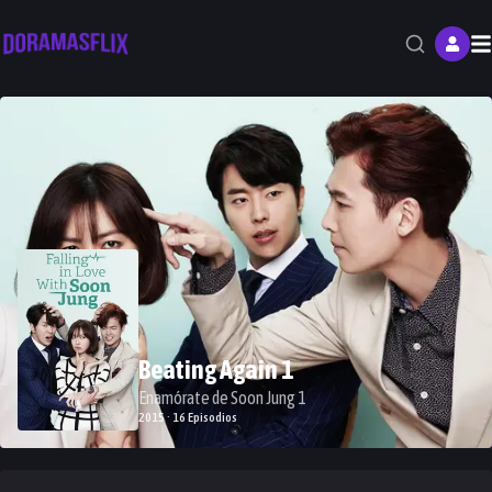
M
Beating Again 1
Enamórate de Soon Jung 1
2015 · 16 Episodios