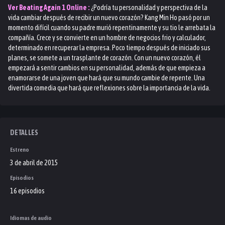
Ver
Beating Again 1
Online :
¿Podría tu personalidad y perspectiva de la
vida cambiar después de recibir un nuevo corazón? Kang Min Ho pasó por un
momento difícil cuando su padre murió repentinamente y su tio le arrebata la
compañía. Crece y se convierte en un hombre de negocios frio y calculador,
determinado en recuperar la empresa. Poco tiempo después de iniciado sus
planes, se somete a un trasplante de corazón. Con un nuevo corazón, él
empezará a sentir cambios en su personalidad, además de que empieza a
enamorarse de una joven que hará que su mundo cambie de repente. Una
divertida comedia que hará que reflexiones sobre la importancia de la vida.
DETALLES
Estreno
3 de abril de 2015
Episodios
16 episodios
Idiomas de audio