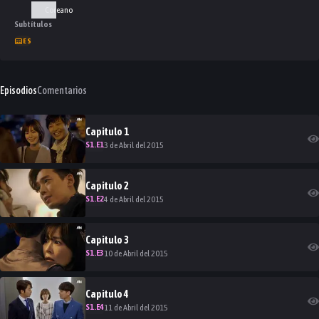
Coreano
Subtítulos
ES
Episodios
Comentarios
Capitulo
1
S
1
.E
1
3 de Abril del 2015
Capitulo
2
S
1
.E
2
4 de Abril del 2015
Capitulo
3
S
1
.E
3
10 de Abril del 2015
Capitulo
4
S
1
.E
4
11 de Abril del 2015