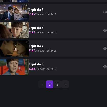
Capitulo
5
S
1
.E
5
17 de Abril del 2015
Capitulo
6
S
1
.E
6
18 de Abril del 2015
Capitulo
7
S
1
.E
7
24 de Abril del 2015
Capitulo
8
S
1
.E
8
25 de Abril del 2015
‹
1
2
›