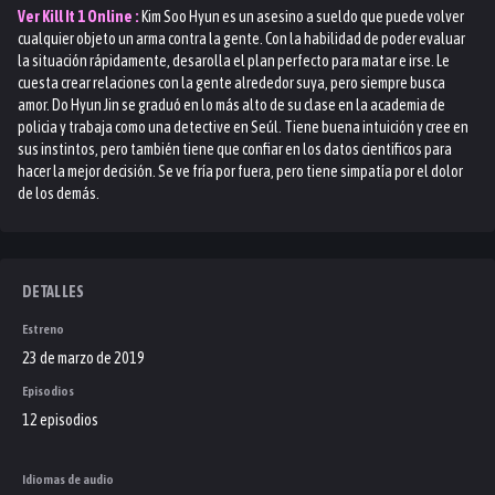
Ver
Kill It 1
Online :
Kim Soo Hyun es un asesino a sueldo que puede volver
cualquier objeto un arma contra la gente. Con la habilidad de poder evaluar
la situación rápidamente, desarolla el plan perfecto para matar e irse. Le
cuesta crear relaciones con la gente alrededor suya, pero siempre busca
amor. Do Hyun Jin se graduó en lo más alto de su clase en la academia de
policia y trabaja como una detective en Seúl. Tiene buena intuición y cree en
sus instintos, pero también tiene que confiar en los datos cientificos para
hacer la mejor decisión. Se ve fría por fuera, pero tiene simpatía por el dolor
de los demás.
DETALLES
Estreno
23 de marzo de 2019
Episodios
12 episodios
Idiomas de audio