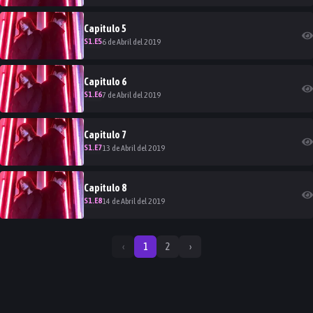
Capitulo
5
S
1
.E
5
6 de Abril del 2019
Capitulo
6
S
1
.E
6
7 de Abril del 2019
Capitulo
7
S
1
.E
7
13 de Abril del 2019
Capitulo
8
S
1
.E
8
14 de Abril del 2019
‹
1
2
›