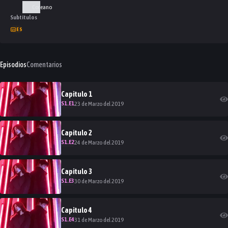
Coreano
Subtítulos
ES
Episodios
Comentarios
Capitulo
1
S
1
.E
1
23 de Marzo del 2019
Capitulo
2
S
1
.E
2
24 de Marzo del 2019
Capitulo
3
S
1
.E
3
30 de Marzo del 2019
Capitulo
4
S
1
.E
4
31 de Marzo del 2019