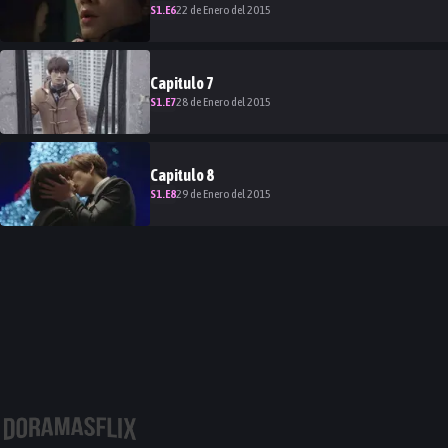
S
1
.E
6
22 de Enero del 2015
Capitulo
7
S
1
.E
7
28 de Enero del 2015
Capitulo
8
S
1
.E
8
29 de Enero del 2015