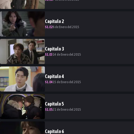
Capitulo
2
S
1
.E
2
8 de Enero del 2015
Capitulo
3
S
1
.E
3
14 de Enero del 2015
Capitulo
4
S
1
.E
4
15 de Enero del 2015
Capitulo
5
S
1
.E
5
21 de Enero del 2015
Capitulo
6