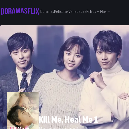
Doramas
Películas
Variedades
Filtros
Más
Kill Me, Heal Me 1
Mátame, sáname 1