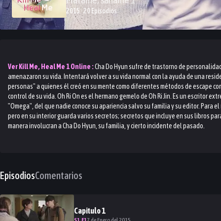
2015 · 20 Episodios
Ver
Kill Me, Heal Me 1
Online :
Cha Do Hyun sufre de trastorno de personalida
amenazaron su vida. Intentará volver a su vida normal con la ayuda de una residen
personas" a quienes él creó en su mente como diferentes métodos de escape co
control de su vida. Oh Ri On es el hermano gemelo de Oh Ri Jin. Es un escritor 
"Omega", del que nadie conoce su apariencia salvo su familia y su editor. Para 
pero en su interior guarda varios secretos; secretos que incluye en sus libros pa
manera involucran a Cha Do Hyun, su familia, y cierto incidente del pasado.
Episodios
Comentarios
Capitulo
1
S
1
.E
1
7 de Enero del 2015