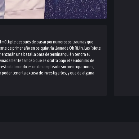
d múltiple después de pasar por numerosos traumas que
te de primer año en psiquiatría llamada Oh Ri Jin. Las "siete
menzarán una batalla para determinar quién tendrá el
extremadamente famoso que se oculta bajo el seudónimo de
el resto del mundo es un desempleado sin preocupaciones,
ra poder tener la excusa de investigarlos, y que de alguna