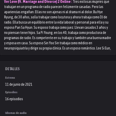
Ver
Love (ft. Marriage and Divorce) 2
Online :
Tres exitosas mujeres que
trabajan en un programa de radio parecen felizmente casadas. Pero las
apariencias engañan. Ellas no son ajenas ni al drama ni al dolor. Bu Hye
Ryung, de 30 años, solía trabajar como locutora y ahora trabaja como DJ de
radio. Ella busca un equilibrio entre la vida laboral y personal para ella y su
esposo Pan Sa Hyun. Su esposo trabaja como juez. Llevan casados ​​3 años y
no piensan tener hijos. Sa Pi Young, en los 40, trabaja como productora de
programas de radio. Es competente en su trabajo y también una buena madre
y esposa en casa. Su esposo Sin Yoo Sin trabaja como médico en
neuropsiquiatría y dirige su propia clínica. Es un esposo romántico. Lee Si Eun,
en los 50, es la escritor principal de un programa de radio. Durante sus 30
años de matrimonio, ha pasado por muchas dificultades con su trabajo y el
cuidado de su esposo y su hijo. Su esposo es Park Hae Ryun se convirtió en
profesor gracias al amor y apoyo brindado por Lee Si Eun.
DETALLES
Estreno
11 de junio de 2021
Episodios
16 episodios
Idiomas de audio