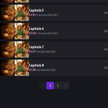
Capitulo
5
S
2
.E
5
25 de Junio del 2021
Capitulo
6
S
2
.E
6
27 de Junio del 2021
Capitulo
7
S
2
.E
7
3 de Julio del 2021
Capitulo
8
S
2
.E
8
4 de Julio del 2021
‹
1
2
›