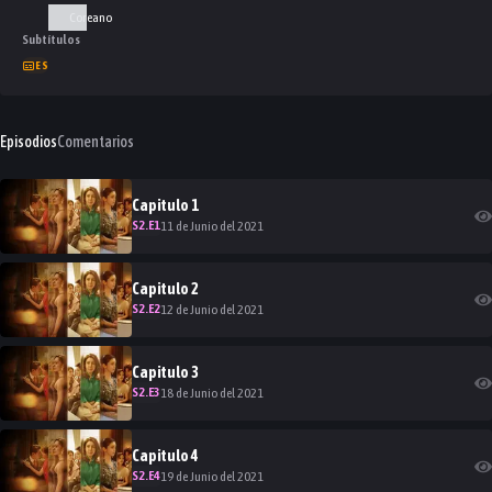
Coreano
Subtítulos
ES
Episodios
Comentarios
Capitulo
1
S
2
.E
1
11 de Junio del 2021
Capitulo
2
S
2
.E
2
12 de Junio del 2021
Capitulo
3
S
2
.E
3
18 de Junio del 2021
Capitulo
4
S
2
.E
4
19 de Junio del 2021