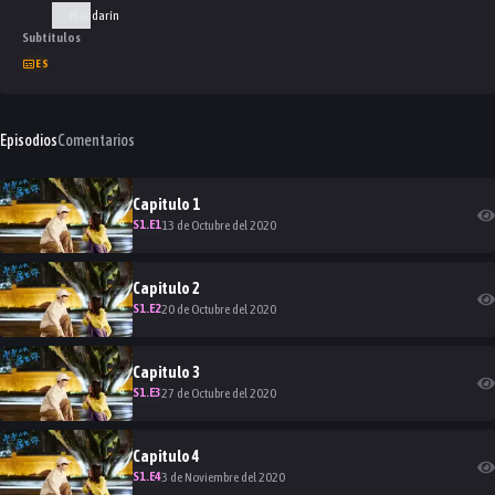
Mandarín
Subtítulos
ES
Episodios
Comentarios
Capitulo
1
S
1
.E
1
13 de Octubre del 2020
Capitulo
2
S
1
.E
2
20 de Octubre del 2020
Capitulo
3
S
1
.E
3
27 de Octubre del 2020
Capitulo
4
S
1
.E
4
3 de Noviembre del 2020