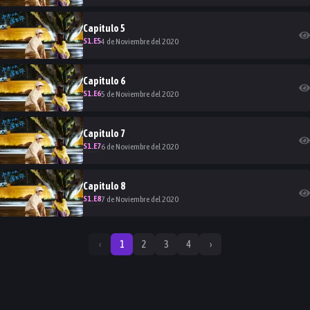
Capitulo
5
S
1
.E
5
4 de Noviembre del 2020
Capitulo
6
S
1
.E
6
5 de Noviembre del 2020
Capitulo
7
S
1
.E
7
6 de Noviembre del 2020
Capitulo
8
S
1
.E
8
7 de Noviembre del 2020
‹
1
2
3
4
›