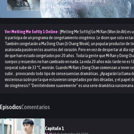
2019 · 16 Episodios
Ver
Melting Me Softly 1
Online :
[Melting Me Softly] Go Mi Ran (Won Jin Ah) es
si participa de un programa de congelamiento criogénico. Le dicen que solo estar
También congelarán a Ma Dong Chan (Ji Chang Wook), un popular productor de tele
acalorada pasión en los asuntos del corazón. Pero en vez de despertar al día si
de que han estado congelados por 20 años. Toda la gente que Mi Ran y Dong Cha
cuerpos y recuerdos no han cambiado en nada. La vida 20 años más tarde no es f
corporal sube de 33 °C, morirán. Cuando Mi Ran y Dong Chan comienzan a tener se
subir… provocando todo tipo de consecuencias dramáticas. ¿Apagarán la llama d
misteriosa razón por la que estuvieron congelados por dos décadas, y el papel d
de criogénesis? “Derritiéndome suavemente” es una serie dramática surcoreana
Episodios
Comentarios
Capitulo
1
S
1
.E
1