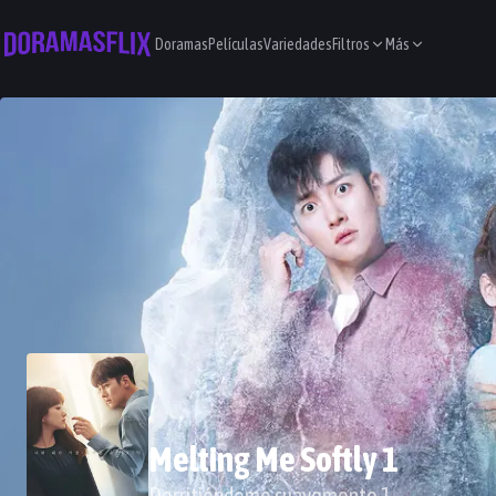
Doramas
Películas
Variedades
Filtros
Más
Melting Me Softly 1
Derritiéndome suavemente 1