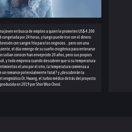
 una joven en busca de empleo a quien le prometen US$ 4.200
á congelada por 24 horas, y luego puede irse con el dinero.
visión con sangre fría para los negocios... pero con una
guiente, el dúo emerge de su sueño criogénico para enterarse
n solían conocer han envejecido 20 años, pero sus propios
ácil, y todo empeora cuando descubren que si su temperatura
ntimientos el uno por el otro, la temperatura comienza a
e un romance potencialmente fatal? y ¿descubrirán la
el enigmático Dr. Hwang, el turbio médico detrás del proyecto
 producida en 2019 por Shin Woo Cheol.