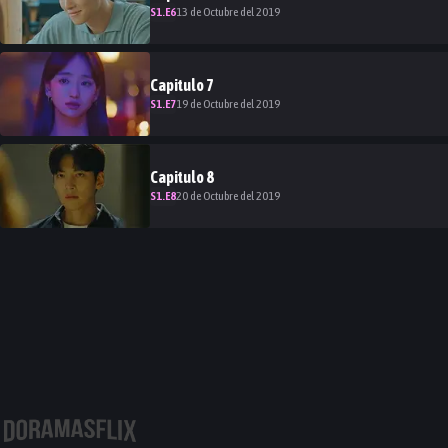
S
1
.E
6
13 de Octubre del 2019
Capitulo
7
S
1
.E
7
19 de Octubre del 2019
Capitulo
8
S
1
.E
8
20 de Octubre del 2019