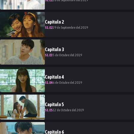
28 de Septiembre del 2019
Capitulo
2
S
1
.E
2
29 de Septiembre del 2019
Capitulo
3
S
1
.E
3
5 de Octubre del 2019
Capitulo
4
S
1
.E
4
6 de Octubre del 2019
Capitulo
5
S
1
.E
5
12 de Octubre del 2019
Capitulo
6