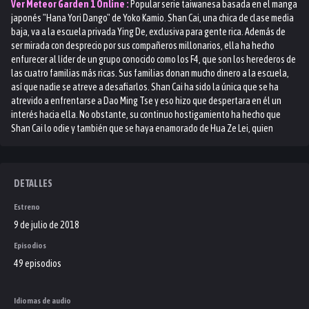
Ver
Meteor Garden 1
Online :
Popular serie taiwanesa basada en el manga
japonés "Hana Yori Dango" de Yoko Kamio. Shan Cai, una chica de clase media
baja, va a la escuela privada Ying De, exclusiva para gente rica. Además de
ser mirada con desprecio por sus compañeros millonarios, ella ha hecho
enfurecer al líder de un grupo conocido como los F4, que son los herederos de
las cuatro familias más ricas. Sus familias donan mucho dinero a la escuela,
así que nadie se atreve a desafiarlos. Shan Cai ha sido la única que se ha
atrevido a enfrentarse a Dao Ming Tse y eso hizo que despertara en él un
interés hacia ella. No obstante, su continuo hostigamiento ha hecho que
Shan Cai lo odie y también que se haya enamorado de Hua Ze Lei, quien
siempre la ayudado en sus problemas.
DETALLES
Estreno
9 de julio de 2018
Episodios
49 episodios
Idiomas de audio