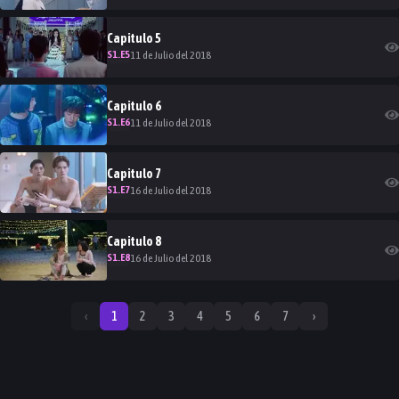
Capitulo
5
S
1
.E
5
11 de Julio del 2018
Capitulo
6
S
1
.E
6
11 de Julio del 2018
Capitulo
7
S
1
.E
7
16 de Julio del 2018
Capitulo
8
S
1
.E
8
16 de Julio del 2018
‹
1
2
3
4
5
6
7
›