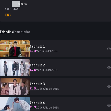
Mandarín
Subtítulos
ES
Episodios
Comentarios
Capitulo
1
S
1
.E
1
9 de Julio del 2018
Capitulo
2
S
1
.E
2
9 de Julio del 2018
Capitulo
3
S
1
.E
3
10 de Julio del 2018
Capitulo
4
S
1
.E
4
10 de Julio del 2018