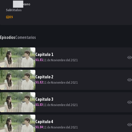
Coreano
Subtítulos
ES
Episodios
Comentarios
Capitulo
1
S
1
.E
1
11 de Noviembre del 2021
Capitulo
2
S
1
.E
2
11 de Noviembre del 2021
Capitulo
3
S
1
.E
3
11 de Noviembre del 2021
Capitulo
4
S
1
.E
4
11 de Noviembre del 2021