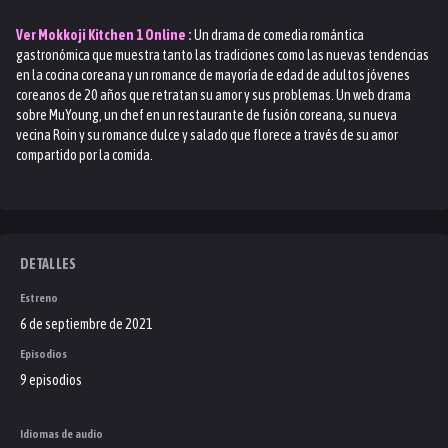
Ver
Mokkoji Kitchen 1
Online :
Un drama de comedia romántica
gastronómica que muestra tanto las tradiciones como las nuevas tendencias
en la cocina coreana y un romance de mayoría de edad de adultos jóvenes
coreanos de 20 años que retratan su amor y sus problemas. Un web drama
sobre MuYoung, un chef en un restaurante de fusión coreana, su nueva
vecina Roin y su romance dulce y salado que florece a través de su amor
compartido por la comida.
DETALLES
Estreno
6 de septiembre de 2021
Episodios
9 episodios
Idiomas de audio