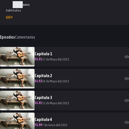
Coreano
Subtítulos
ES
Episodios
Comentarios
Capitulo
1
S
1
.E
1
17 de Mayo del 2013
Capitulo
2
S
1
.E
2
24 de Mayo del 2013
Capitulo
3
S
1
.E
3
31 de Mayo del 2013
Capitulo
4
S
1
.E
4
7 de Junio del 2013