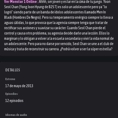
Ver
Monstar 1
Online :
Ahhh, ser joven y estar en la cima de tu juego. Yoon
Seol Chan (Yong Joon Hyung de B2ST) es solo un adolescente pero ya "lo
logró" siendo parte de un banda de ídolos adolescentes llamado Men In
Black (Hombres De Negro). Pero su temperamento enérgico siempre lo lleva a
aguas cálidas, lo que provoca que la agencia siempre tenga que tratar de
rectificar sus acciones y suavizar su carácter. Cuando Seol Chan pierde el
control y causa otro problema, su agencia decide darle una lección. Ellos lo
marginan y lo obligan a volver a la escuela secundaria y vivir la vida normal de
un adolescente. Pero para no darse por vencido, Seol Chan se une a el club de
música y trata de reconstruir su carrera. ¿Podrá volver a ser la súper estrella?
"Monstar," es una combinación de dos palabras "Monster" (Monstruo) y "Star"
(Estrella).
DETALLES
Estreno
17 de mayo de 2013
Episodios
12 episodios
Idiomas de audio