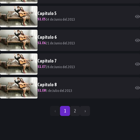
Capitulo
5
S
1
.E
5
14 de Junio del 2013
Capitulo
6
S
1
.E
6
21 de Junio del 2013
Capitulo
7
S
1
.E
7
28 de Junio del 2013
Capitulo
8
S
1
.E
8
5 de Julio del 2013
‹
1
2
›