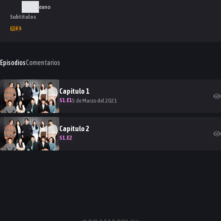
Coreano
Subtítulos
ES
Episodios
Comentarios
Capitulo
1
S
1
.E
1
5 de Marzo del 2021
Capitulo
2
S
1
.E
2