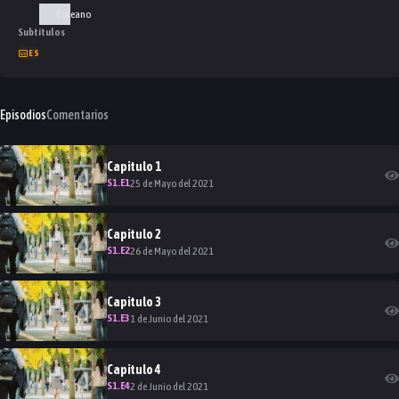
Coreano
Subtítulos
ES
Episodios
Comentarios
Capitulo
1
S
1
.E
1
25 de Mayo del 2021
Capitulo
2
S
1
.E
2
26 de Mayo del 2021
Capitulo
3
S
1
.E
3
1 de Junio del 2021
Capitulo
4
S
1
.E
4
2 de Junio del 2021