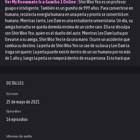
Ver
My Roommate Is a Gumiho 1
Online :
Shin Woo Yeo es un profesor
guapo e inteligente. También es un gumiho de 999 años. Para convertirse en
humano, recolecta energía humana en una perla y pronto se convertirá en
humano. Mientras tanto, Lee Dam es una estudiante universitaria. Un día, su
amiga borracha se queda dormida encima de un coche caro. Ella se disculpa
con Shin Woo Yeo, quien es el dueño del auto. Mientras Lee Dam lucha por
llevarse a su amiga, Shin Woo Yeo le da una mano. Ocurre un accidente que
cambia su destino. La perla de Shin Woo Yeo se cae de su boca y Lee Dam la
traga sin querer. La perla puede existir dentro de un ser humano por no más
de 1 año y, luego la perla se romperá dentro de esa persona. Esto hará que
Lee Dam muera y Shin Woo Yeo perderá su oportunidad de convertirse en
humano. Shin Woo Yeo le explica a Lee Dam su situación y sugiere que
deberían vivir juntos hasta que encuentren una solución. Lee Dam, que nunca
ha tenido novio en su vida, ahora vive con Shin Woo Yeo.
DETALLES
Estreno
25 de mayo de 2021
Episodios
16 episodios
Idiomas de audio