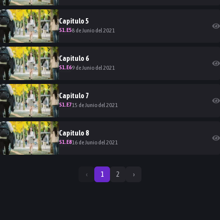
Capitulo
5
S
1
.E
5
8 de Junio del 2021
Capitulo
6
S
1
.E
6
9 de Junio del 2021
Capitulo
7
S
1
.E
7
15 de Junio del 2021
Capitulo
8
S
1
.E
8
16 de Junio del 2021
‹
1
2
›